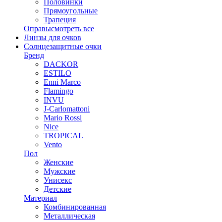
Половинки
Прямоугольные
Трапеция
Оправы
смотреть все
Линзы для очков
Солнцезащитные очки
Бренд
DACKOR
ESTILO
Enni Marco
Flamingo
INVU
J-Carlomattoni
Mario Rossi
Nice
TROPICAL
Vento
Пол
Женские
Мужские
Унисекс
Детские
Материал
Комбинированная
Металлическая