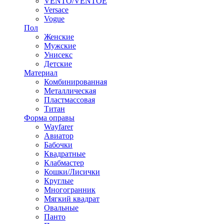
VENTO/VENTOE
Versace
Vogue
Пол
Женские
Мужские
Унисекс
Детские
Материал
Комбинированная
Металлическая
Пластмассовая
Титан
Форма оправы
Wayfarer
Авиатор
Бабочки
Квадратные
Клабмастер
Кошки/Лисички
Круглые
Многогранник
Мягкий квадрат
Овальные
Панто