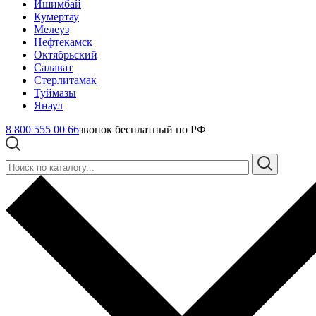
Ишимбай
Кумертау
Мелеуз
Нефтекамск
Октябрьский
Салават
Стерлитамак
Туймазы
Янаул
8 800 555 00 66
звонок бесплатный по РФ