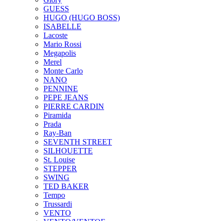
GUESS
HUGO (HUGO BOSS)
ISABELLE
Lacoste
Mario Rossi
Megapolis
Merel
Monte Carlo
NANO
PENNINE
PEPE JEANS
PIERRE CARDIN
Piramida
Prada
Ray-Ban
SEVENTH STREET
SILHOUETTE
St. Louise
STEPPER
SWING
TED BAKER
Tempo
Trussardi
VENTO