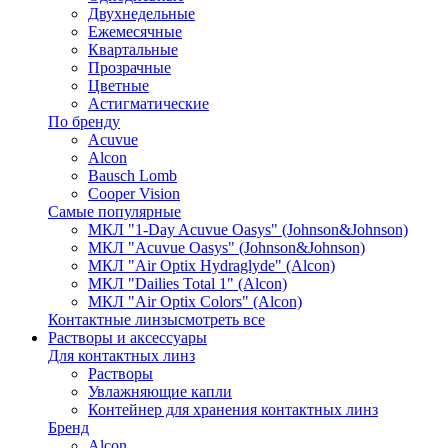
Двухнедельные
Ежемесячные
Квартальные
Прозрачные
Цветные
Астигматические
По бренду
Acuvue
Alcon
Bausch Lomb
Cooper Vision
Самые популярные
МКЛ "1-Day Acuvue Oasys" (Johnson&Johnson)
МКЛ "Acuvue Oasys" (Johnson&Johnson)
МКЛ "Air Optix Hydraglyde" (Alcon)
МКЛ "Dailies Total 1" (Alcon)
МКЛ "Air Optix Colors" (Alcon)
Контактные линзы
смотреть все
Растворы и аксессуары
Для контактных линз
Растворы
Увлажняющие капли
Контейнер для хранения контактных линз
Бренд
Alcon