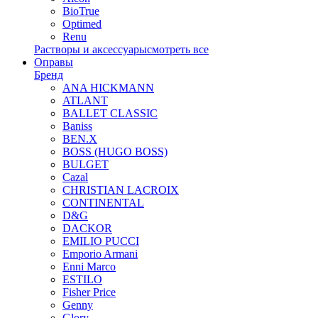
BioTrue
Optimed
Renu
Растворы и аксессуары
смотреть все
Оправы
Бренд
ANA HICKMANN
ATLANT
BALLET CLASSIC
Baniss
BEN.X
BOSS (HUGO BOSS)
BULGET
Cazal
CHRISTIAN LACROIX
CONTINENTAL
D&G
DACKOR
EMILIO PUCCI
Emporio Armani
Enni Marco
ESTILO
Fisher Price
Genny
Glory