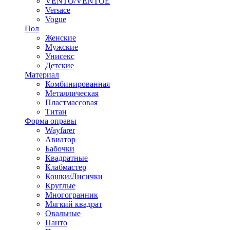
VENTO/VENTOE
Versace
Vogue
Пол
Женские
Мужские
Унисекс
Детские
Материал
Комбинированная
Металлическая
Пластмассовая
Титан
Форма оправы
Wayfarer
Авиатор
Бабочки
Квадратные
Клабмастер
Кошки/Лисички
Круглые
Многогранник
Мягкий квадрат
Овальные
Панто