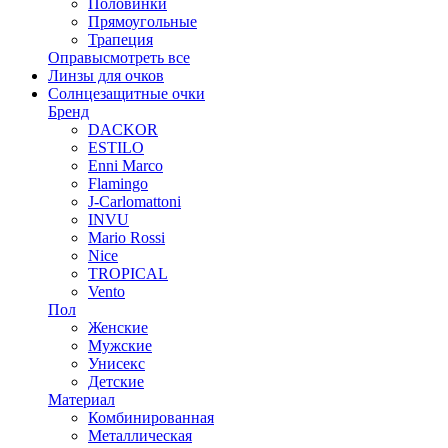
Половинки
Прямоугольные
Трапеция
Оправы
смотреть все
Линзы для очков
Солнцезащитные очки
Бренд
DACKOR
ESTILO
Enni Marco
Flamingo
J-Carlomattoni
INVU
Mario Rossi
Nice
TROPICAL
Vento
Пол
Женские
Мужские
Унисекс
Детские
Материал
Комбинированная
Металлическая