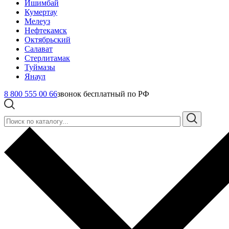
Ишимбай
Кумертау
Мелеуз
Нефтекамск
Октябрьский
Салават
Стерлитамак
Туймазы
Янаул
8 800 555 00 66
звонок бесплатный по РФ