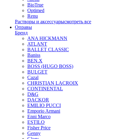
BioTrue
Optimed
Renu
Растворы и аксессуары
смотреть все
Оправы
Бренд
ANA HICKMANN
ATLANT
BALLET CLASSIC
Baniss
BEN.X
BOSS (HUGO BOSS)
BULGET
Cazal
CHRISTIAN LACROIX
CONTINENTAL
D&G
DACKOR
EMILIO PUCCI
Emporio Armani
Enni Marco
ESTILO
Fisher Price
Genny
Glory