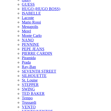
GUESS
HUGO (HUGO BOSS)
ISABELLE
Lacoste
Mario Rossi
Megapolis
Merel
Monte Carlo
NANO
PENNINE
PEPE JEANS
PIERRE CARDIN
Piramida
Prada
Ray-Ban
SEVENTH STREET
SILHOUETTE
St. Louise
STEPPER
SWING
TED BAKER
Tempo
Trussardi
VENTO