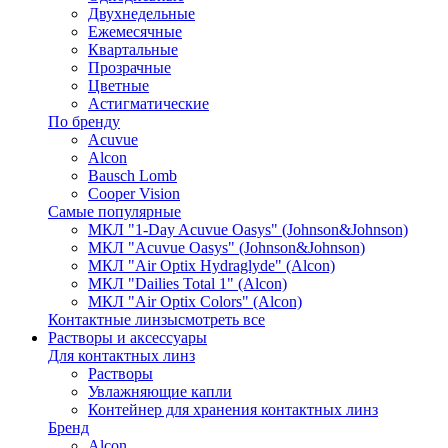
Двухнедельные
Ежемесячные
Квартальные
Прозрачные
Цветные
Астигматические
По бренду
Acuvue
Alcon
Bausch Lomb
Cooper Vision
Самые популярные
МКЛ "1-Day Acuvue Oasys" (Johnson&Johnson)
МКЛ "Acuvue Oasys" (Johnson&Johnson)
МКЛ "Air Optix Hydraglyde" (Alcon)
МКЛ "Dailies Total 1" (Alcon)
МКЛ "Air Optix Colors" (Alcon)
Контактные линзы
смотреть все
Растворы и аксессуары
Для контактных линз
Растворы
Увлажняющие капли
Контейнер для хранения контактных линз
Бренд
Alcon