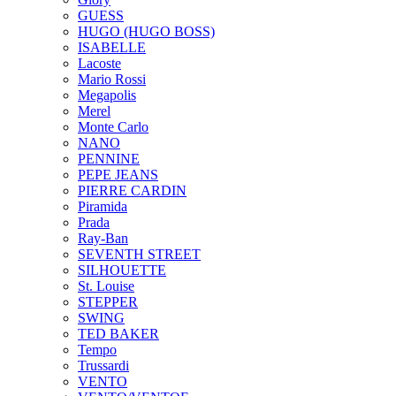
GUESS
HUGO (HUGO BOSS)
ISABELLE
Lacoste
Mario Rossi
Megapolis
Merel
Monte Carlo
NANO
PENNINE
PEPE JEANS
PIERRE CARDIN
Piramida
Prada
Ray-Ban
SEVENTH STREET
SILHOUETTE
St. Louise
STEPPER
SWING
TED BAKER
Tempo
Trussardi
VENTO