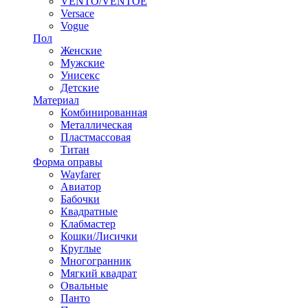
VENTO/VENTOE
Versace
Vogue
Пол
Женские
Мужские
Унисекс
Детские
Материал
Комбинированная
Металлическая
Пластмассовая
Титан
Форма оправы
Wayfarer
Авиатор
Бабочки
Квадратные
Клабмастер
Кошки/Лисички
Круглые
Многогранник
Мягкий квадрат
Овальные
Панто