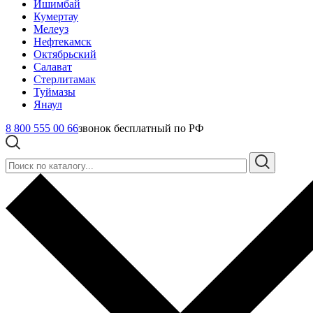
Ишимбай
Кумертау
Мелеуз
Нефтекамск
Октябрьский
Салават
Стерлитамак
Туймазы
Янаул
8 800 555 00 66
звонок бесплатный по РФ