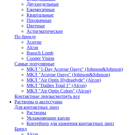
Двухнедельные
Ежемесячные
Квартальные
Прозрачные
Цветные
Астигматические
По бренду
Acuvue
Alcon
Bausch Lomb
Cooper Vision
Самые популярные
МКЛ "1-Day Acuvue Oasys" (Johnson&Johnson)
МКЛ "Acuvue Oasys" (Johnson&Johnson)
МКЛ "Air Optix Hydraglyde" (Alcon)
МКЛ "Dailies Total 1" (Alcon)
МКЛ "Air Optix Colors" (Alcon)
Контактные линзы
смотреть все
Растворы и аксессуары
Для контактных линз
Растворы
Увлажняющие капли
Контейнер для хранения контактных линз
Бренд
Alcon