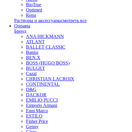
BioTrue
Optimed
Renu
Растворы и аксессуары
смотреть все
Оправы
Бренд
ANA HICKMANN
ATLANT
BALLET CLASSIC
Baniss
BEN.X
BOSS (HUGO BOSS)
BULGET
Cazal
CHRISTIAN LACROIX
CONTINENTAL
D&G
DACKOR
EMILIO PUCCI
Emporio Armani
Enni Marco
ESTILO
Fisher Price
Genny
Glory