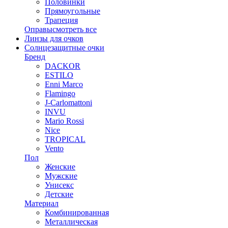
Половинки
Прямоугольные
Трапеция
Оправы
смотреть все
Линзы для очков
Солнцезащитные очки
Бренд
DACKOR
ESTILO
Enni Marco
Flamingo
J-Carlomattoni
INVU
Mario Rossi
Nice
TROPICAL
Vento
Пол
Женские
Мужские
Унисекс
Детские
Материал
Комбинированная
Металлическая