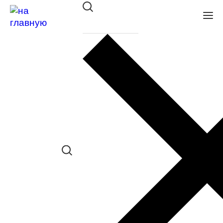
Оправа Glory мет. 685 nero
в наличии (Больше 5 шт.) *наличие
товара в конкретном салоне
необходимо уточнять отдельно
Сравнить товар
Поделиться в соц. сетях:
Заказать примерку