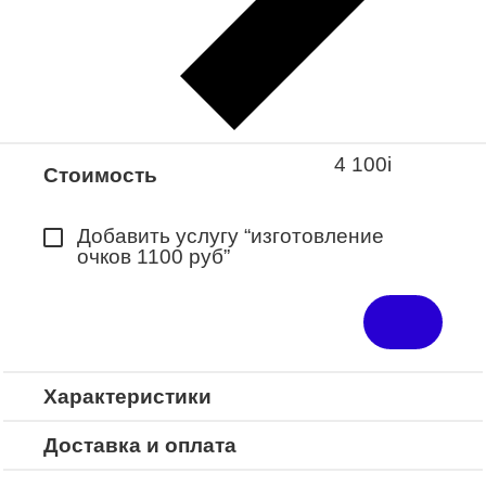
Закажите понравившуюся модель
в ближайший салон “Оптик-Экспресс”.
*Доступно для Республики
Башкортостан
4 100
i
Стоимость
Добавить услугу “изготовление
очков 1100 руб”
Характеристики
Доставка и оплата