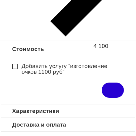
Закажите понравившуюся модель
в ближайший салон “Оптик-Экспресс”.
*Доступно для Республики
Башкортостан
4 100
i
Стоимость
Добавить услугу “изготовление
очков 1100 руб”
Характеристики
Доставка и оплата