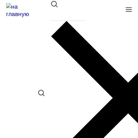
Оправа Glory мет. 713 grey
в наличии (Больше 5 шт.) *наличие
товара в конкретном салоне
необходимо уточнять отдельно
Сравнить товар
Поделиться в соц. сетях:
Заказать примерку