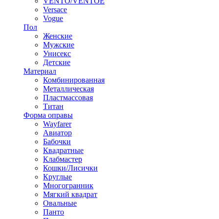
VENTO/VENTOE
Versace
Vogue
Пол
Женские
Мужские
Унисекс
Детские
Материал
Комбинированная
Металлическая
Пластмассовая
Титан
Форма оправы
Wayfarer
Авиатор
Бабочки
Квадратные
Клабмастер
Кошки/Лисички
Круглые
Многогранник
Мягкий квадрат
Овальные
Панто