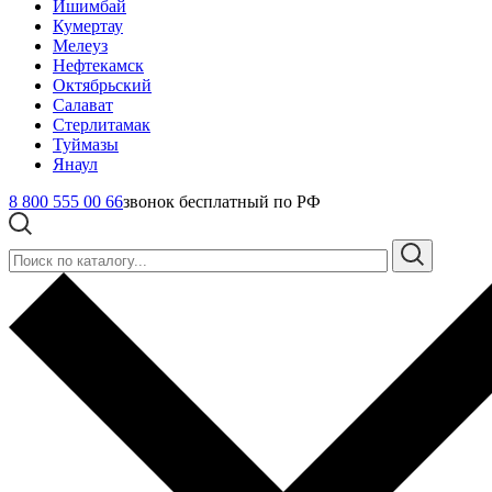
Ишимбай
Кумертау
Мелеуз
Нефтекамск
Октябрьский
Салават
Стерлитамак
Туймазы
Янаул
8 800 555 00 66
звонок бесплатный по РФ