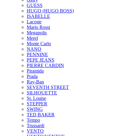
GUESS
HUGO (HUGO BOSS)
ISABELLE
Lacoste
Mario Rossi
Megapolis
Merel
Monte Carlo
NANO
PENNINE
PEPE JEANS
PIERRE CARDIN
Piramida
Prada
Ray-Ban
SEVENTH STREET
SILHOUETTE
St. Louise
STEPPER
SWING
TED BAKER
Tempo
Trussardi
VENTO