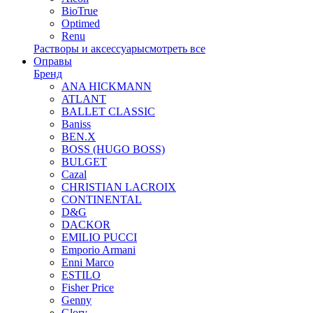
BioTrue
Optimed
Renu
Растворы и аксессуары
смотреть все
Оправы
Бренд
ANA HICKMANN
ATLANT
BALLET CLASSIC
Baniss
BEN.X
BOSS (HUGO BOSS)
BULGET
Cazal
CHRISTIAN LACROIX
CONTINENTAL
D&G
DACKOR
EMILIO PUCCI
Emporio Armani
Enni Marco
ESTILO
Fisher Price
Genny
Glory