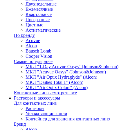
Двухнедельные
Ежемесячные
Квартальные
Прозрачные
Цветные
Астигматические
По бренду
Acuvue
Alcon
Bausch Lomb
Cooper Vision
Самые популярные
МКЛ "1-Day Acuvue Oasys" (Johnson&Johnson)
МКЛ "Acuvue Oasys" (Johnson&Johnson)
МКЛ "Air Optix Hydraglyde" (Alcon)
МКЛ "Dailies Total 1" (Alcon)
МКЛ "Air Optix Colors" (Alcon)
Контактные линзы
смотреть все
Растворы и аксессуары
Для контактных линз
Растворы
Увлажняющие капли
Контейнер для хранения контактных линз
Бренд
Alcon