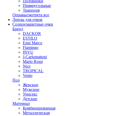
Половинки
Прямоугольные
Трапеция
Оправы
смотреть все
Линзы для очков
Солнцезащитные очки
Бренд
DACKOR
ESTILO
Enni Marco
Flamingo
INVU
J-Carlomattoni
Mario Rossi
Nice
TROPICAL
Vento
Пол
Женские
Мужские
Унисекс
Детские
Материал
Комбинированная
Металлическая