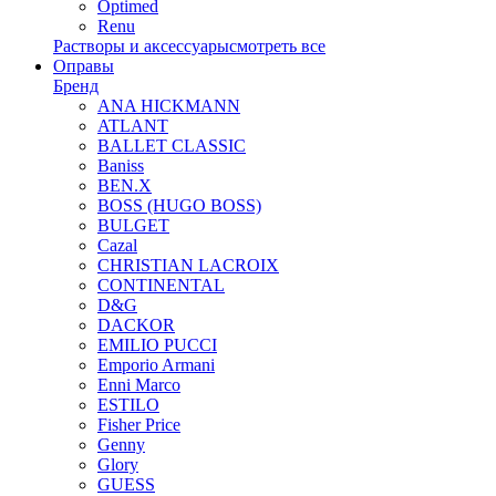
Optimed
Renu
Растворы и аксессуары
смотреть все
Оправы
Бренд
ANA HICKMANN
ATLANT
BALLET CLASSIC
Baniss
BEN.X
BOSS (HUGO BOSS)
BULGET
Cazal
CHRISTIAN LACROIX
CONTINENTAL
D&G
DACKOR
EMILIO PUCCI
Emporio Armani
Enni Marco
ESTILO
Fisher Price
Genny
Glory
GUESS