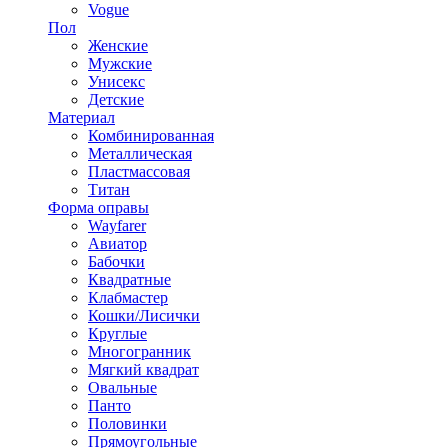
Vogue
Пол
Женские
Мужские
Унисекс
Детские
Материал
Комбинированная
Металлическая
Пластмассовая
Титан
Форма оправы
Wayfarer
Авиатор
Бабочки
Квадратные
Клабмастер
Кошки/Лисички
Круглые
Многогранник
Мягкий квадрат
Овальные
Панто
Половинки
Прямоугольные