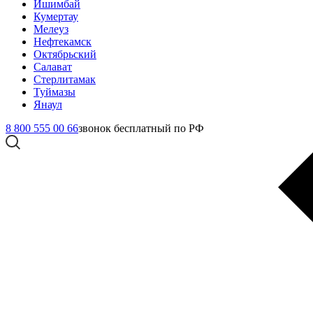
Ишимбай
Кумертау
Мелеуз
Нефтекамск
Октябрьский
Салават
Стерлитамак
Туймазы
Янаул
8 800 555 00 66
звонок бесплатный по РФ