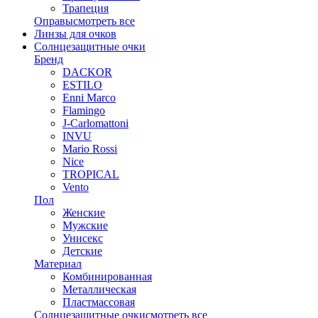
Трапеция
Оправы
смотреть все
Линзы для очков
Солнцезащитные очки
Бренд
DACKOR
ESTILO
Enni Marco
Flamingo
J-Carlomattoni
INVU
Mario Rossi
Nice
TROPICAL
Vento
Пол
Женские
Мужские
Унисекс
Детские
Материал
Комбинированная
Металлическая
Пластмассовая
Солнцезащитные очки
смотреть все