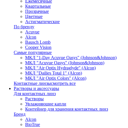
Ежемесячные
Квартальные
Прозрачные
Цветные
Астигматические
По бренду
Acuvue
Alcon
Bausch Lomb
Cooper Vision
Самые популярные
МКЛ "1-Day Acuvue Oasys" (Johnson&Johnson)
МКЛ "Acuvue Oasys" (Johnson&Johnson)
МКЛ "Air Optix Hydraglyde" (Alcon)
МКЛ "Dailies Total 1" (Alcon)
МКЛ "Air Optix Colors" (Alcon)
Контактные линзы
смотреть все
Растворы и аксессуары
Для контактных линз
Растворы
Увлажняющие капли
Контейнер для хранения контактных линз
Бренд
Alcon
BioTrue