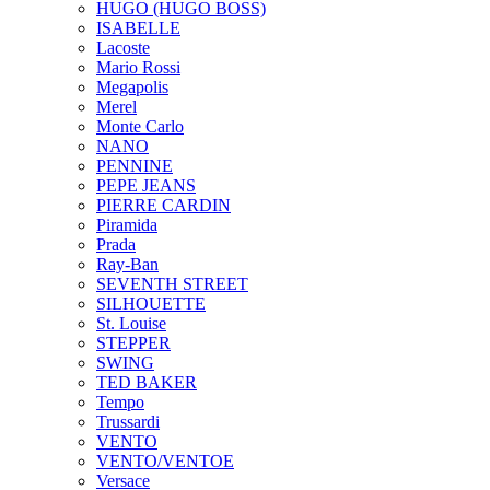
HUGO (HUGO BOSS)
ISABELLE
Lacoste
Mario Rossi
Megapolis
Merel
Monte Carlo
NANO
PENNINE
PEPE JEANS
PIERRE CARDIN
Piramida
Prada
Ray-Ban
SEVENTH STREET
SILHOUETTE
St. Louise
STEPPER
SWING
TED BAKER
Tempo
Trussardi
VENTO
VENTO/VENTOE
Versace