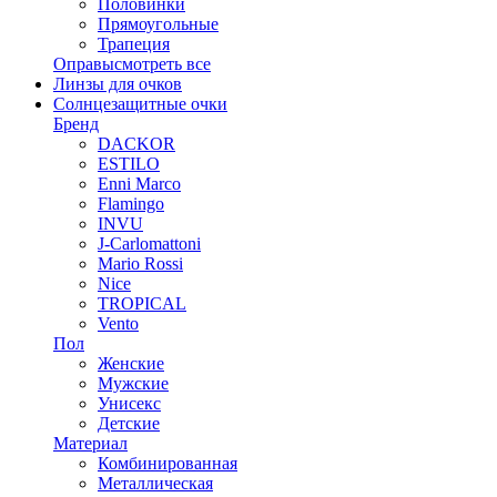
Половинки
Прямоугольные
Трапеция
Оправы
смотреть все
Линзы для очков
Солнцезащитные очки
Бренд
DACKOR
ESTILO
Enni Marco
Flamingo
INVU
J-Carlomattoni
Mario Rossi
Nice
TROPICAL
Vento
Пол
Женские
Мужские
Унисекс
Детские
Материал
Комбинированная
Металлическая