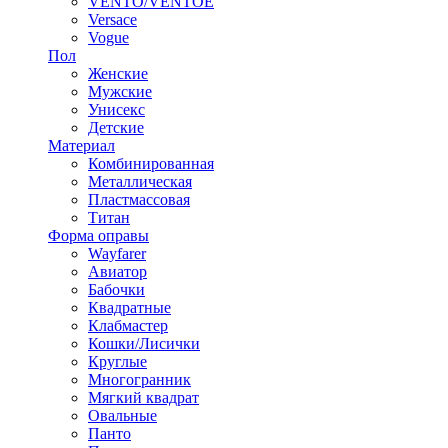
VENTO/VENTOE
Versace
Vogue
Пол
Женские
Мужские
Унисекс
Детские
Материал
Комбинированная
Металлическая
Пластмассовая
Титан
Форма оправы
Wayfarer
Авиатор
Бабочки
Квадратные
Клабмастер
Кошки/Лисички
Круглые
Многогранник
Мягкий квадрат
Овальные
Панто