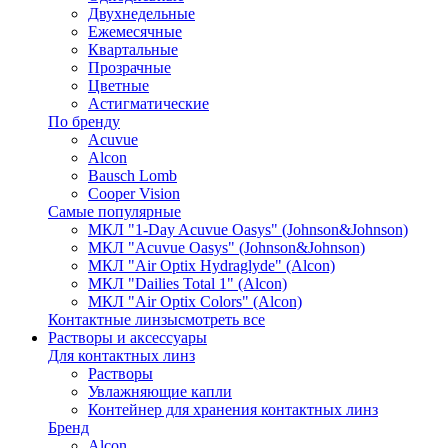
Двухнедельные
Ежемесячные
Квартальные
Прозрачные
Цветные
Астигматические
По бренду
Acuvue
Alcon
Bausch Lomb
Cooper Vision
Самые популярные
МКЛ "1-Day Acuvue Oasys" (Johnson&Johnson)
МКЛ "Acuvue Oasys" (Johnson&Johnson)
МКЛ "Air Optix Hydraglyde" (Alcon)
МКЛ "Dailies Total 1" (Alcon)
МКЛ "Air Optix Colors" (Alcon)
Контактные линзы
смотреть все
Растворы и аксессуары
Для контактных линз
Растворы
Увлажняющие капли
Контейнер для хранения контактных линз
Бренд
Alcon