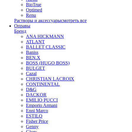
BioTrue
Optimed
Renu
Растворы и аксессуары
смотреть все
Оправы
Бренд
ANA HICKMANN
ATLANT
BALLET CLASSIC
Baniss
BEN.X
BOSS (HUGO BOSS)
BULGET
Cazal
CHRISTIAN LACROIX
CONTINENTAL
D&G
DACKOR
EMILIO PUCCI
Emporio Armani
Enni Marco
ESTILO
Fisher Price
Genny
Glory