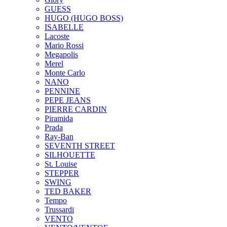
GUESS
HUGO (HUGO BOSS)
ISABELLE
Lacoste
Mario Rossi
Megapolis
Merel
Monte Carlo
NANO
PENNINE
PEPE JEANS
PIERRE CARDIN
Piramida
Prada
Ray-Ban
SEVENTH STREET
SILHOUETTE
St. Louise
STEPPER
SWING
TED BAKER
Tempo
Trussardi
VENTO