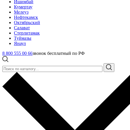
Ишимбай
Кумертау
Мелеуз
Нефтекамск
Октябрьский
Салават
Стерлитамак
Туймазы
Янаул
8 800 555 00 66
звонок бесплатный по РФ