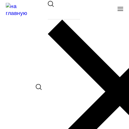
Оправа Glory пл. 056 NERO
в наличии (Больше 5 шт.) *наличие
товара в конкретном салоне
необходимо уточнять отдельно
Сравнить товар
Поделиться в соц. сетях:
Заказать примерку