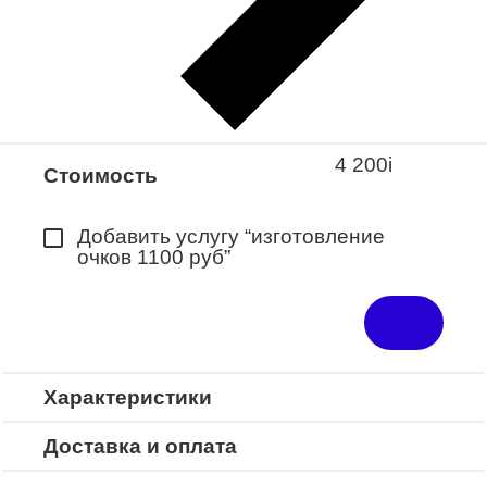
Закажите понравившуюся модель
в ближайший салон “Оптик-Экспресс”.
*Доступно для Республики
Башкортостан
4 200
i
Стоимость
Добавить услугу “изготовление
очков 1100 руб”
Характеристики
Доставка и оплата