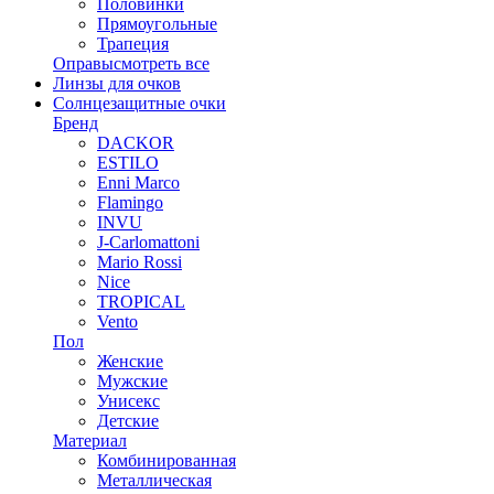
Половинки
Прямоугольные
Трапеция
Оправы
смотреть все
Линзы для очков
Солнцезащитные очки
Бренд
DACKOR
ESTILO
Enni Marco
Flamingo
INVU
J-Carlomattoni
Mario Rossi
Nice
TROPICAL
Vento
Пол
Женские
Мужские
Унисекс
Детские
Материал
Комбинированная
Металлическая