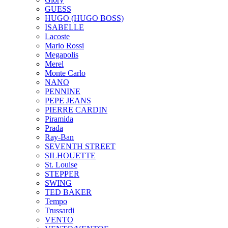
GUESS
HUGO (HUGO BOSS)
ISABELLE
Lacoste
Mario Rossi
Megapolis
Merel
Monte Carlo
NANO
PENNINE
PEPE JEANS
PIERRE CARDIN
Piramida
Prada
Ray-Ban
SEVENTH STREET
SILHOUETTE
St. Louise
STEPPER
SWING
TED BAKER
Tempo
Trussardi
VENTO