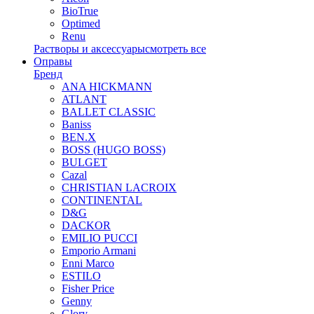
BioTrue
Optimed
Renu
Растворы и аксессуары
смотреть все
Оправы
Бренд
ANA HICKMANN
ATLANT
BALLET CLASSIC
Baniss
BEN.X
BOSS (HUGO BOSS)
BULGET
Cazal
CHRISTIAN LACROIX
CONTINENTAL
D&G
DACKOR
EMILIO PUCCI
Emporio Armani
Enni Marco
ESTILO
Fisher Price
Genny
Glory