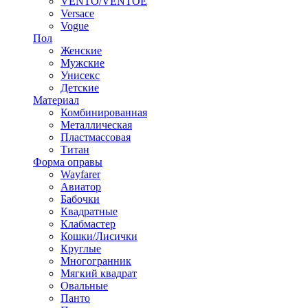
VENTO/VENTOE
Versace
Vogue
Пол
Женские
Мужские
Унисекс
Детские
Материал
Комбинированная
Металлическая
Пластмассовая
Титан
Форма оправы
Wayfarer
Авиатор
Бабочки
Квадратные
Клабмастер
Кошки/Лисички
Круглые
Многогранник
Мягкий квадрат
Овальные
Панто