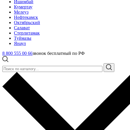
Ишимбай
Кумертау
Мелеуз
Нефтекамск
Октябрьский
Салават
Стерлитамак
Туймазы
Янаул
8 800 555 00 66
звонок бесплатный по РФ