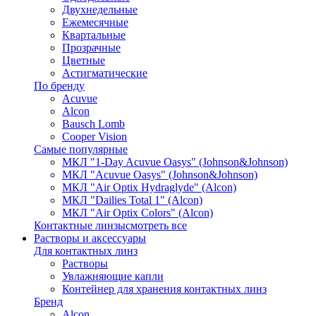
Двухнедельные
Ежемесячные
Квартальные
Прозрачные
Цветные
Астигматические
По бренду
Acuvue
Alcon
Bausch Lomb
Cooper Vision
Самые популярные
МКЛ "1-Day Acuvue Oasys" (Johnson&Johnson)
МКЛ "Acuvue Oasys" (Johnson&Johnson)
МКЛ "Air Optix Hydraglyde" (Alcon)
МКЛ "Dailies Total 1" (Alcon)
МКЛ "Air Optix Colors" (Alcon)
Контактные линзы
смотреть все
Растворы и аксессуары
Для контактных линз
Растворы
Увлажняющие капли
Контейнер для хранения контактных линз
Бренд
Alcon