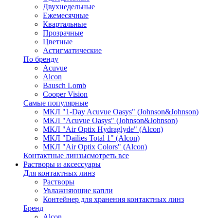
Двухнедельные
Ежемесячные
Квартальные
Прозрачные
Цветные
Астигматические
По бренду
Acuvue
Alcon
Bausch Lomb
Cooper Vision
Самые популярные
МКЛ "1-Day Acuvue Oasys" (Johnson&Johnson)
МКЛ "Acuvue Oasys" (Johnson&Johnson)
МКЛ "Air Optix Hydraglyde" (Alcon)
МКЛ "Dailies Total 1" (Alcon)
МКЛ "Air Optix Colors" (Alcon)
Контактные линзы
смотреть все
Растворы и аксессуары
Для контактных линз
Растворы
Увлажняющие капли
Контейнер для хранения контактных линз
Бренд
Alcon