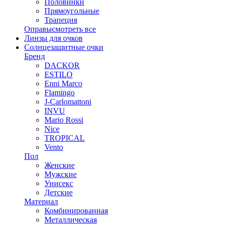
Половинки
Прямоугольные
Трапеция
Оправы
смотреть все
Линзы для очков
Солнцезащитные очки
Бренд
DACKOR
ESTILO
Enni Marco
Flamingo
J-Carlomattoni
INVU
Mario Rossi
Nice
TROPICAL
Vento
Пол
Женские
Мужские
Унисекс
Детские
Материал
Комбинированная
Металлическая