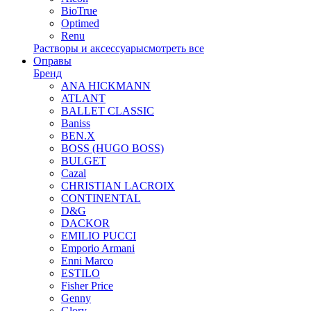
BioTrue
Optimed
Renu
Растворы и аксессуары
смотреть все
Оправы
Бренд
ANA HICKMANN
ATLANT
BALLET CLASSIC
Baniss
BEN.X
BOSS (HUGO BOSS)
BULGET
Cazal
CHRISTIAN LACROIX
CONTINENTAL
D&G
DACKOR
EMILIO PUCCI
Emporio Armani
Enni Marco
ESTILO
Fisher Price
Genny
Glory