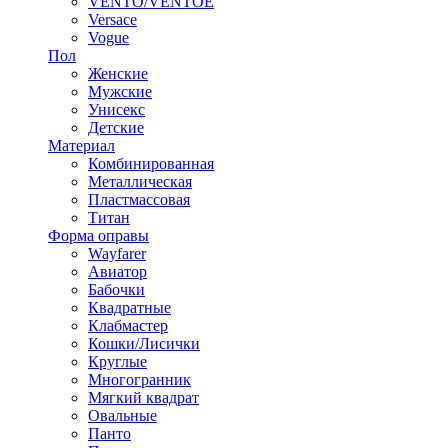
VENTO/VENTOE
Versace
Vogue
Пол
Женские
Мужские
Унисекс
Детские
Материал
Комбинированная
Металлическая
Пластмассовая
Титан
Форма оправы
Wayfarer
Авиатор
Бабочки
Квадратные
Клабмастер
Кошки/Лисички
Круглые
Многогранник
Мягкий квадрат
Овальные
Панто