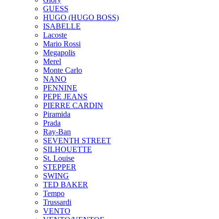
GUESS
HUGO (HUGO BOSS)
ISABELLE
Lacoste
Mario Rossi
Megapolis
Merel
Monte Carlo
NANO
PENNINE
PEPE JEANS
PIERRE CARDIN
Piramida
Prada
Ray-Ban
SEVENTH STREET
SILHOUETTE
St. Louise
STEPPER
SWING
TED BAKER
Tempo
Trussardi
VENTO