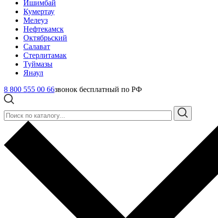
Ишимбай
Кумертау
Мелеуз
Нефтекамск
Октябрьский
Салават
Стерлитамак
Туймазы
Янаул
8 800 555 00 66
звонок бесплатный по РФ