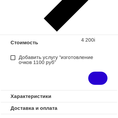
Закажите понравившуюся модель
в ближайший салон “Оптик-Экспресс”.
*Доступно для Республики
Башкортостан
4 200
i
Стоимость
Добавить услугу “изготовление
очков 1100 руб”
Характеристики
Доставка и оплата