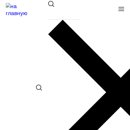
Оправа Glory пл. 210 BROWN
в наличии (Больше 5 шт.) *наличие
товара в конкретном салоне
необходимо уточнять отдельно
Сравнить товар
Поделиться в соц. сетях:
Заказать примерку