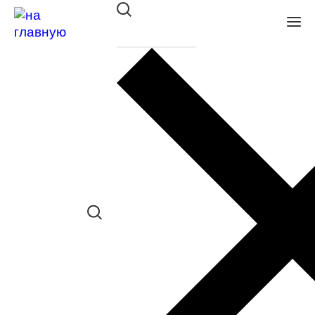
Оправа Glory пл. 218 CRYSTAL
в наличии (Больше 5 шт.) *наличие
товара в конкретном салоне
необходимо уточнять отдельно
Сравнить товар
Поделиться в соц. сетях:
Заказать примерку