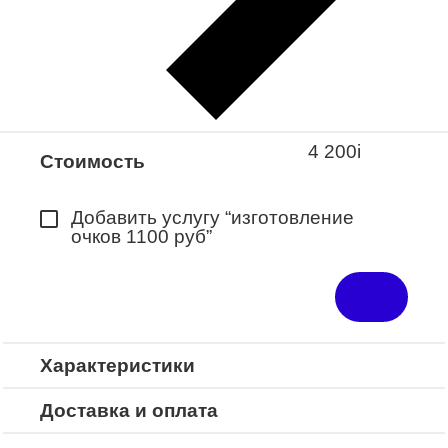
Закажите понравившуюся модель
в ближайший салон “Оптик-Экспресс”.
*Доступно для Республики
Башкортостан
4 200
i
Стоимость
Добавить услугу “изготовление
очков 1100 руб”
Характеристики
Доставка и оплата