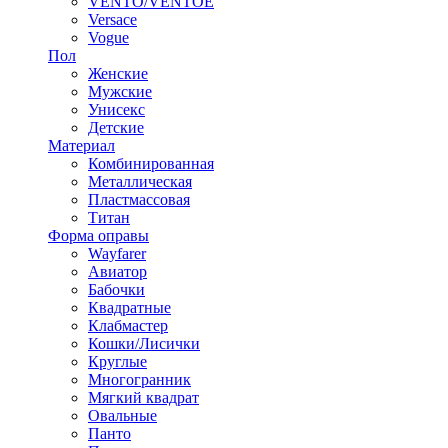
VENTO/VENTOE
Versace
Vogue
Пол
Женские
Мужские
Унисекс
Детские
Материал
Комбинированная
Металлическая
Пластмассовая
Титан
Форма оправы
Wayfarer
Авиатор
Бабочки
Квадратные
Клабмастер
Кошки/Лисички
Круглые
Многогранник
Мягкий квадрат
Овальные
Панто