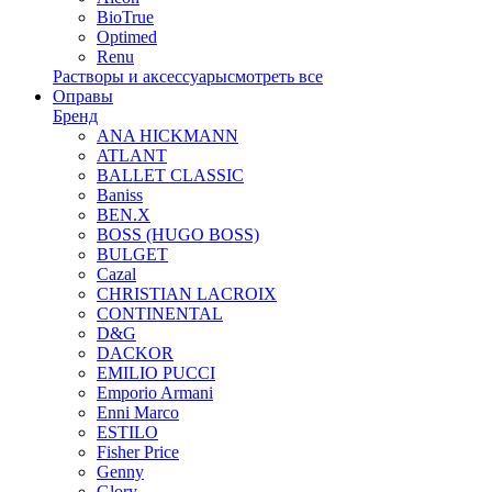
BioTrue
Optimed
Renu
Растворы и аксессуары
смотреть все
Оправы
Бренд
ANA HICKMANN
ATLANT
BALLET CLASSIC
Baniss
BEN.X
BOSS (HUGO BOSS)
BULGET
Cazal
CHRISTIAN LACROIX
CONTINENTAL
D&G
DACKOR
EMILIO PUCCI
Emporio Armani
Enni Marco
ESTILO
Fisher Price
Genny
Glory