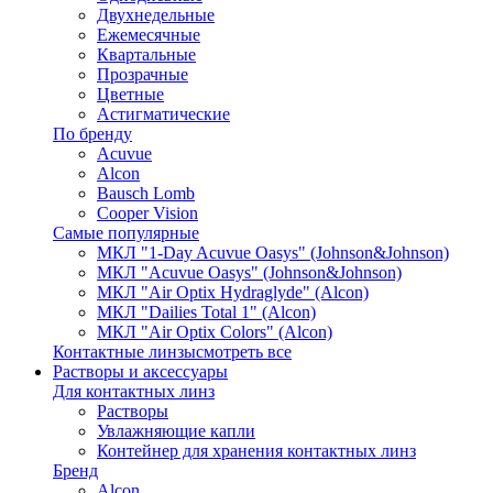
Двухнедельные
Ежемесячные
Квартальные
Прозрачные
Цветные
Астигматические
По бренду
Acuvue
Alcon
Bausch Lomb
Cooper Vision
Самые популярные
МКЛ "1-Day Acuvue Oasys" (Johnson&Johnson)
МКЛ "Acuvue Oasys" (Johnson&Johnson)
МКЛ "Air Optix Hydraglyde" (Alcon)
МКЛ "Dailies Total 1" (Alcon)
МКЛ "Air Optix Colors" (Alcon)
Контактные линзы
смотреть все
Растворы и аксессуары
Для контактных линз
Растворы
Увлажняющие капли
Контейнер для хранения контактных линз
Бренд
Alcon