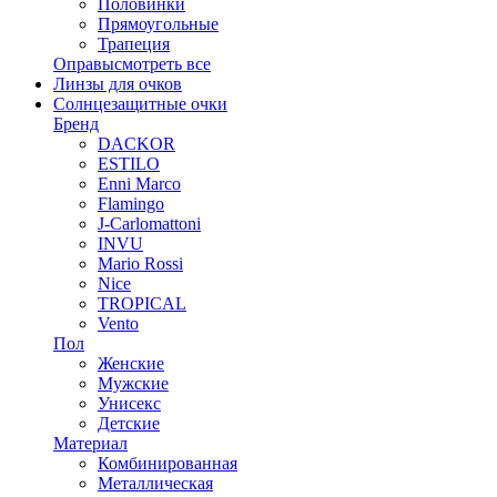
Половинки
Прямоугольные
Трапеция
Оправы
смотреть все
Линзы для очков
Солнцезащитные очки
Бренд
DACKOR
ESTILO
Enni Marco
Flamingo
J-Carlomattoni
INVU
Mario Rossi
Nice
TROPICAL
Vento
Пол
Женские
Мужские
Унисекс
Детские
Материал
Комбинированная
Металлическая