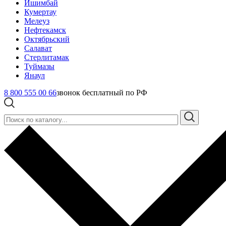
Ишимбай
Кумертау
Мелеуз
Нефтекамск
Октябрьский
Салават
Стерлитамак
Туймазы
Янаул
8 800 555 00 66
звонок бесплатный по РФ