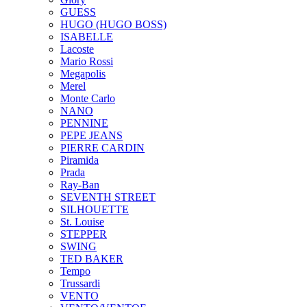
GUESS
HUGO (HUGO BOSS)
ISABELLE
Lacoste
Mario Rossi
Megapolis
Merel
Monte Carlo
NANO
PENNINE
PEPE JEANS
PIERRE CARDIN
Piramida
Prada
Ray-Ban
SEVENTH STREET
SILHOUETTE
St. Louise
STEPPER
SWING
TED BAKER
Tempo
Trussardi
VENTO