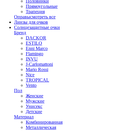
Половинки
Прямоугольные
Трапеция
Оправы
смотреть все
Линзы для очков
Солнцезащитные очки
Бренд
DACKOR
ESTILO
Enni Marco
Flamingo
INVU
J-Carlomattoni
Mario Rossi
Nice
TROPICAL
Vento
Пол
Женские
Мужские
Унисекс
Детские
Материал
Комбинированная
Металлическая