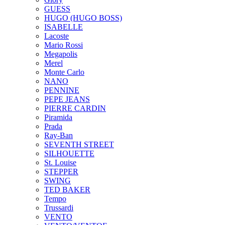
GUESS
HUGO (HUGO BOSS)
ISABELLE
Lacoste
Mario Rossi
Megapolis
Merel
Monte Carlo
NANO
PENNINE
PEPE JEANS
PIERRE CARDIN
Piramida
Prada
Ray-Ban
SEVENTH STREET
SILHOUETTE
St. Louise
STEPPER
SWING
TED BAKER
Tempo
Trussardi
VENTO