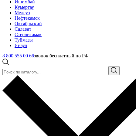
Ишимбай
Кумертау
Мелеуз
Нефтекамск
Октябрьский
Салават
Стерлитамак
Туймазы
Янаул
8 800 555 00 66
звонок бесплатный по РФ