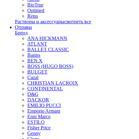
BioTrue
Optimed
Renu
Растворы и аксессуары
смотреть все
Оправы
Бренд
ANA HICKMANN
ATLANT
BALLET CLASSIC
Baniss
BEN.X
BOSS (HUGO BOSS)
BULGET
Cazal
CHRISTIAN LACROIX
CONTINENTAL
D&G
DACKOR
EMILIO PUCCI
Emporio Armani
Enni Marco
ESTILO
Fisher Price
Genny
Glory