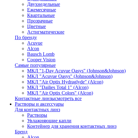
Двухнедельные
Ежемесячные
Квартальные
Прозрачные
Цветные
Астигматические
По бренду
Acuvue
Alcon
Bausch Lomb
Cooper Vision
Самые популярные
МКЛ "1-Day Acuvue Oasys" (Johnson&Johnson)
МКЛ "Acuvue Oasys" (Johnson&Johnson)
МКЛ "Air Optix Hydraglyde" (Alcon)
МКЛ "Dailies Total 1" (Alcon)
МКЛ "Air Optix Colors" (Alcon)
Контактные линзы
смотреть все
Растворы и аксессуары
Для контактных линз
Растворы
Увлажняющие капли
Контейнер для хранения контактных линз
Бренд
Alcon