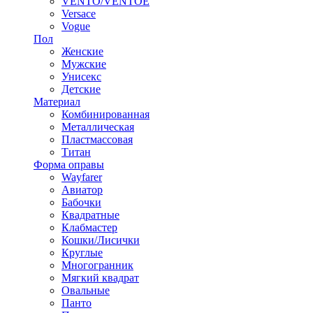
VENTO/VENTOE
Versace
Vogue
Пол
Женские
Мужские
Унисекс
Детские
Материал
Комбинированная
Металлическая
Пластмассовая
Титан
Форма оправы
Wayfarer
Авиатор
Бабочки
Квадратные
Клабмастер
Кошки/Лисички
Круглые
Многогранник
Мягкий квадрат
Овальные
Панто