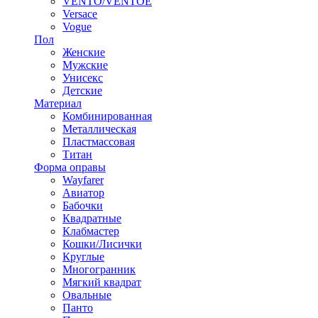
VENTO/VENTOE
Versace
Vogue
Пол
Женские
Мужские
Унисекс
Детские
Материал
Комбинированная
Металлическая
Пластмассовая
Титан
Форма оправы
Wayfarer
Авиатор
Бабочки
Квадратные
Клабмастер
Кошки/Лисички
Круглые
Многогранник
Мягкий квадрат
Овальные
Панто