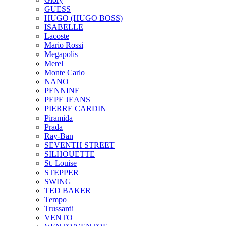
GUESS
HUGO (HUGO BOSS)
ISABELLE
Lacoste
Mario Rossi
Megapolis
Merel
Monte Carlo
NANO
PENNINE
PEPE JEANS
PIERRE CARDIN
Piramida
Prada
Ray-Ban
SEVENTH STREET
SILHOUETTE
St. Louise
STEPPER
SWING
TED BAKER
Tempo
Trussardi
VENTO