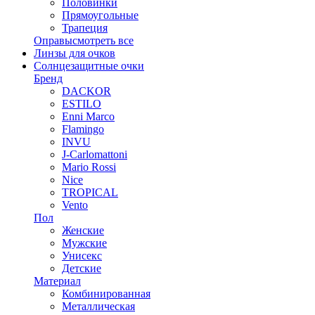
Половинки
Прямоугольные
Трапеция
Оправы
смотреть все
Линзы для очков
Солнцезащитные очки
Бренд
DACKOR
ESTILO
Enni Marco
Flamingo
INVU
J-Carlomattoni
Mario Rossi
Nice
TROPICAL
Vento
Пол
Женские
Мужские
Унисекс
Детские
Материал
Комбинированная
Металлическая