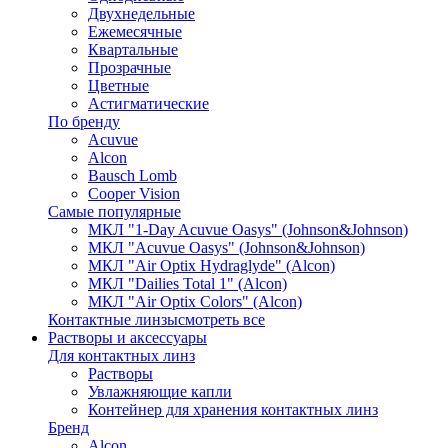
Двухнедельные
Ежемесячные
Квартальные
Прозрачные
Цветные
Астигматические
По бренду
Acuvue
Alcon
Bausch Lomb
Cooper Vision
Самые популярные
МКЛ "1-Day Acuvue Oasys" (Johnson&Johnson)
МКЛ "Acuvue Oasys" (Johnson&Johnson)
МКЛ "Air Optix Hydraglyde" (Alcon)
МКЛ "Dailies Total 1" (Alcon)
МКЛ "Air Optix Colors" (Alcon)
Контактные линзы
смотреть все
Растворы и аксессуары
Для контактных линз
Растворы
Увлажняющие капли
Контейнер для хранения контактных линз
Бренд
Alcon