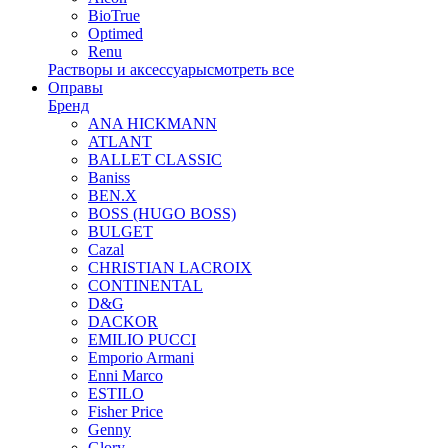
BioTrue
Optimed
Renu
Растворы и аксессуары
смотреть все
Оправы
Бренд
ANA HICKMANN
ATLANT
BALLET CLASSIC
Baniss
BEN.X
BOSS (HUGO BOSS)
BULGET
Cazal
CHRISTIAN LACROIX
CONTINENTAL
D&G
DACKOR
EMILIO PUCCI
Emporio Armani
Enni Marco
ESTILO
Fisher Price
Genny
Glory