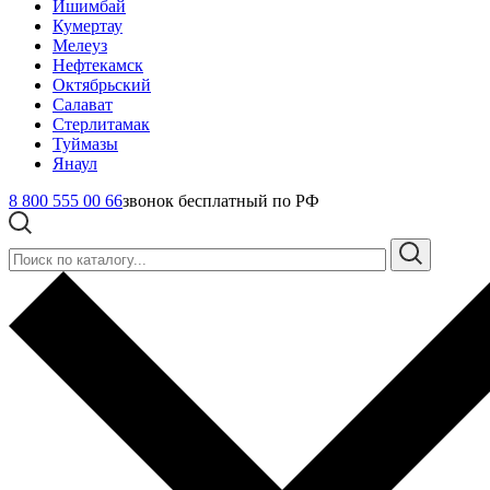
Ишимбай
Кумертау
Мелеуз
Нефтекамск
Октябрьский
Салават
Стерлитамак
Туймазы
Янаул
8 800 555 00 66
звонок бесплатный по РФ