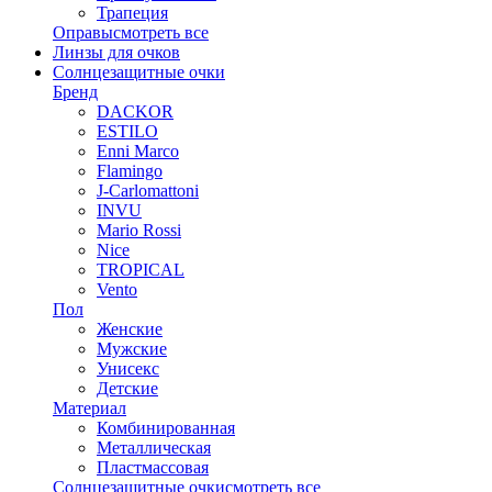
Трапеция
Оправы
смотреть все
Линзы для очков
Солнцезащитные очки
Бренд
DACKOR
ESTILO
Enni Marco
Flamingo
J-Carlomattoni
INVU
Mario Rossi
Nice
TROPICAL
Vento
Пол
Женские
Мужские
Унисекс
Детские
Материал
Комбинированная
Металлическая
Пластмассовая
Солнцезащитные очки
смотреть все