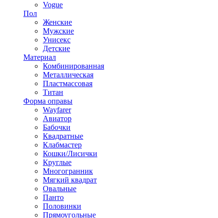
Vogue
Пол
Женские
Мужские
Унисекс
Детские
Материал
Комбинированная
Металлическая
Пластмассовая
Титан
Форма оправы
Wayfarer
Авиатор
Бабочки
Квадратные
Клабмастер
Кошки/Лисички
Круглые
Многогранник
Мягкий квадрат
Овальные
Панто
Половинки
Прямоугольные