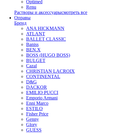
Optimed
Renu
Растворы и аксессуары
смотреть все
Оправы
Бренд
ANA HICKMANN
ATLANT
BALLET CLASSIC
Baniss
BEN.X
BOSS (HUGO BOSS)
BULGET
Cazal
CHRISTIAN LACROIX
CONTINENTAL
D&G
DACKOR
EMILIO PUCCI
Emporio Armani
Enni Marco
ESTILO
Fisher Price
Genny
Glory
GUESS