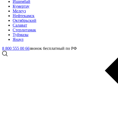
Ишимбай
Кумертау
Мелеуз
Нефтекамск
Октябрьский
Салават
Стерлитамак
Туймазы
Янаул
8 800 555 00 66
звонок бесплатный по РФ