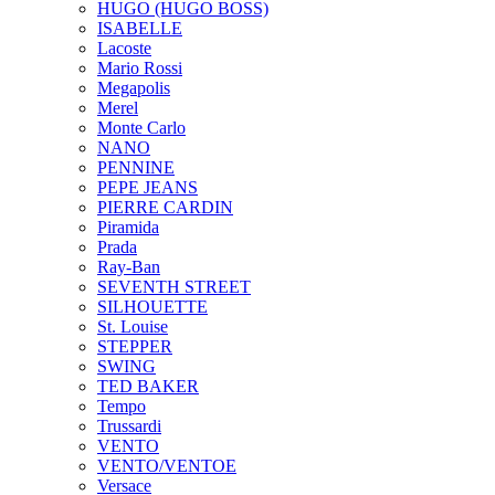
HUGO (HUGO BOSS)
ISABELLE
Lacoste
Mario Rossi
Megapolis
Merel
Monte Carlo
NANO
PENNINE
PEPE JEANS
PIERRE CARDIN
Piramida
Prada
Ray-Ban
SEVENTH STREET
SILHOUETTE
St. Louise
STEPPER
SWING
TED BAKER
Tempo
Trussardi
VENTO
VENTO/VENTOE
Versace