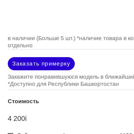
Optimed
Пластмассовая
Пластмассовая
(Johnson&Johnson)
Renu
Титан
 стопперы
Футляры для очков
МКЛ "Air Optix Hydraglyde"
(Alcon)
МКЛ "Dailies Total 1" (Alcon)
в наличии (Больше 5 шт.) *наличие товара в 
отдельно
МКЛ "Air Optix Colors" (Alcon)
Заказать примерку
Закажите понравившуюся модель в ближайший
*Доступно для Республики Башкортостан
Стоимость
4 200
i