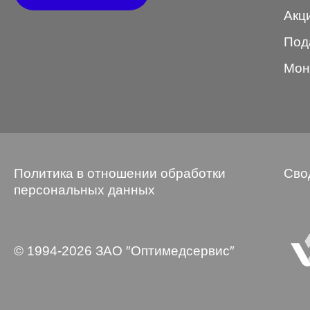
Акц
Wayfarer
Под
Авиатор
Мон
Бабочки
Квадратные
Клабмастер
Кошки/Лисички
Политика в отношении обработки
Сво
Круглые
персональных данных
Многогранник
Мягкий квадрат
© 1994-2026 ЗАО ″Оптимедсервис″
Овальные
Панто