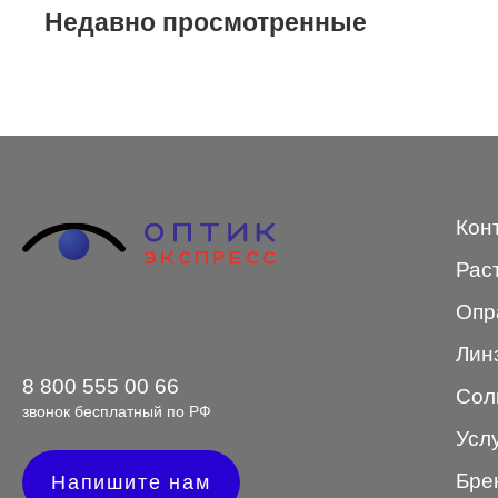
Недавно просмотренные
STEPPER
SWING
TED BAKER
Tempo
Trussardi
Кон
VENTO
Рас
VENTO/VENTOE
Опр
Versace
Лин
Vogue
8 800 555 00 66
Сол
звонок бесплатный по РФ
Усл
Бре
Форма оправы
Напишите нам