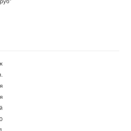
 руб”
ж
.
я
я
й
0
1