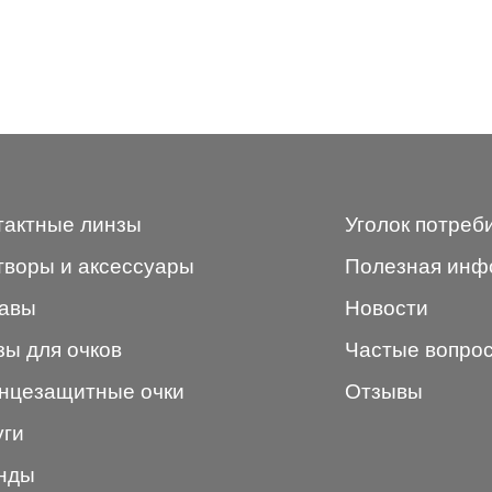
тактные линзы
Уголок потреб
творы и аксессуары
Полезная инф
авы
Новости
зы для очков
Частые вопро
нцезащитные очки
Отзывы
уги
нды