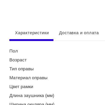
Enni Marco
ESTILO
Fisher Price
Характеристики
Доставка и оплата
Genny
Glory
Пол
GUESS
Возраст
HUGO (HUGO BOSS)
Тип оправы
ISABELLE
Материал оправы
Lacoste
Цвет рамки
Mario Rossi
Длина заушника (мм)
Megapolis
Ширина окуляра (мм)