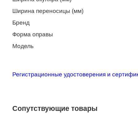
Merel
Ширина переносицы (мм)
Monte Carlo
Бренд
NANO
Форма оправы
PENNINE
Модель
PEPE JEANS
PIERRE CARDIN
Регистрационные удостоверения и сертифи
Piramida
Prada
Ray-Ban
Сопутствующие товары
SEVENTH STREET
SILHOUETTE
St. Louise