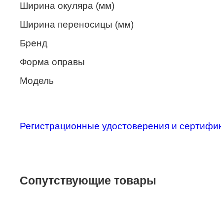
Ширина окуляра (мм)
Merel
Ширина переносицы (мм)
Monte Carlo
Бренд
NANO
Форма оправы
PENNINE
Модель
PEPE JEANS
PIERRE CARDIN
Piramida
Регистрационные удостоверения и сертифи
Prada
Ray-Ban
SEVENTH STREET
Сопутствующие товары
SILHOUETTE
St. Louise