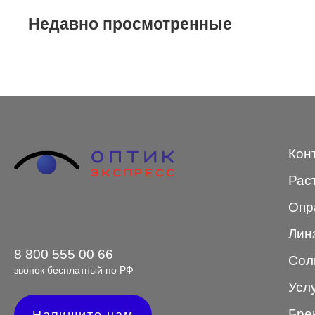
Недавно просмотренные
STEPPER
SWING
TED BAKER
Tempo
Trussardi
Кон
VENTO
Рас
VENTO/VENTOE
Опр
Versace
Лин
Vogue
8 800 555 00 66
Сол
звонок бесплатный по РФ
Усл
Форма оправы
Бре