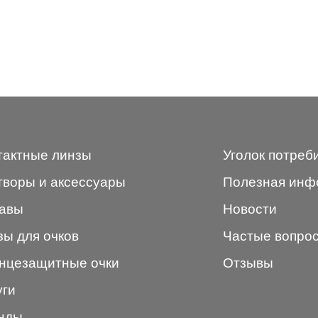
тактные линзы
Уголок потреб
творы и аксессуары
Полезная инф
авы
Новости
зы для очков
Частые вопро
нцезащитные очки
Отзывы
уги
нды