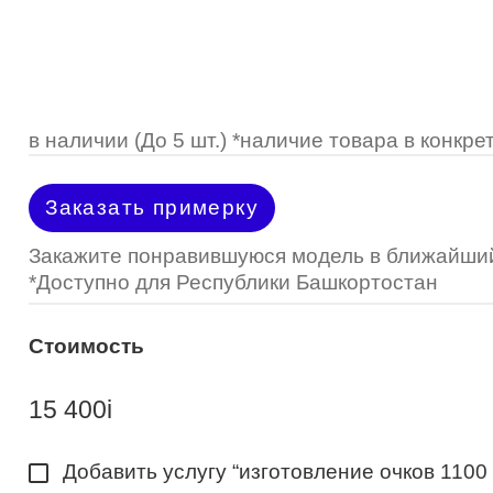
Optimed
Пластмассовая
Пластмассовая
(Johnson&Johnson)
Renu
Титан
 стопперы
Футляры для очков
МКЛ "Air Optix Hydraglyde"
(Alcon)
МКЛ "Dailies Total 1" (Alcon)
в наличии (До 5 шт.) *наличие товара в конк
МКЛ "Air Optix Colors" (Alcon)
Заказать примерку
Закажите понравившуюся модель в ближайший
*Доступно для Республики Башкортостан
Стоимость
15 400
i
Добавить услугу “изготовление очков 1100