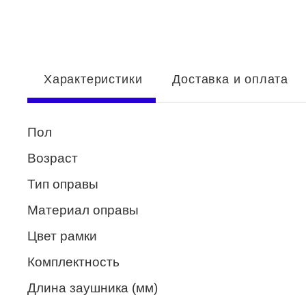
Enni Marco
ESTILO
Fisher Price
Характеристики
Доставка и оплата
Genny
Glory
Пол
GUESS
Возраст
HUGO (HUGO BOSS)
Тип оправы
ISABELLE
Материал оправы
Lacoste
Цвет рамки
Mario Rossi
Комплектность
Megapolis
Длина заушника (мм)