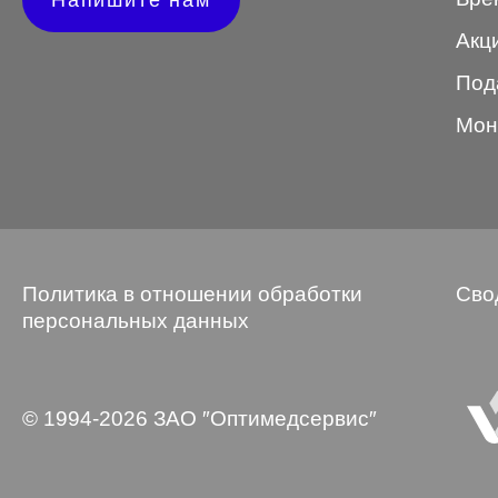
Напишите нам
Wayfarer
Акц
Авиатор
Под
Бабочки
Мон
Квадратные
Клабмастер
Кошки/Лисички
Политика в отношении обработки
Сво
Круглые
персональных данных
Многогранник
Мягкий квадрат
© 1994-2026 ЗАО ″Оптимедсервис″
Овальные
Панто