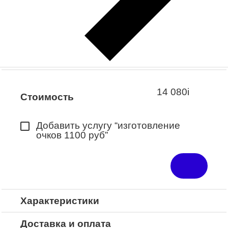
Заказать примерку
Закажите понравившуюся модель
в ближайший салон “Оптик-Экспресс”.
*Доступно для Республики
Башкортостан
14 080
i
Стоимость
Добавить услугу “изготовление
очков 1100 руб”
Характеристики
Доставка и оплата