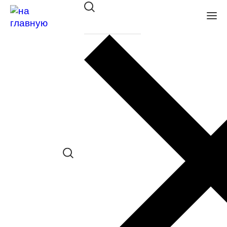
Оправа GUESS GU 50224 032
54
в наличии (Больше 5 шт.) *наличие
товара в конкретном салоне
необходимо уточнять отдельно
Сравнить товар
Поделиться в соц. сетях: