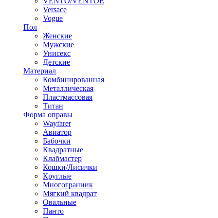
VENTO/VENTOE
Versace
Vogue
Пол
Женские
Мужские
Унисекс
Детские
Материал
Комбинированная
Металлическая
Пластмассовая
Титан
Форма оправы
Wayfarer
Авиатор
Бабочки
Квадратные
Клабмастер
Кошки/Лисички
Круглые
Многогранник
Мягкий квадрат
Овальные
Панто