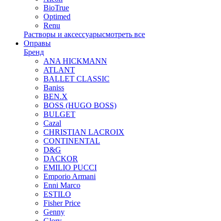
BioTrue
Optimed
Renu
Растворы и аксессуары
смотреть все
Оправы
Бренд
ANA HICKMANN
ATLANT
BALLET CLASSIC
Baniss
BEN.X
BOSS (HUGO BOSS)
BULGET
Cazal
CHRISTIAN LACROIX
CONTINENTAL
D&G
DACKOR
EMILIO PUCCI
Emporio Armani
Enni Marco
ESTILO
Fisher Price
Genny
Glory