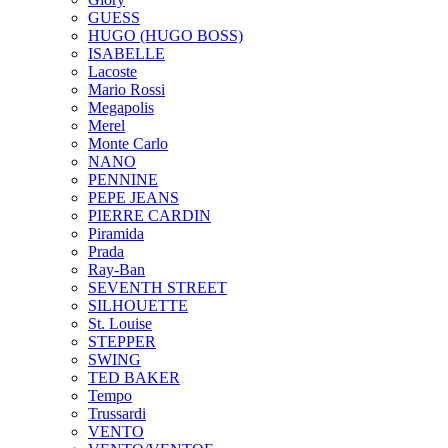
GUESS
HUGO (HUGO BOSS)
ISABELLE
Lacoste
Mario Rossi
Megapolis
Merel
Monte Carlo
NANO
PENNINE
PEPE JEANS
PIERRE CARDIN
Piramida
Prada
Ray-Ban
SEVENTH STREET
SILHOUETTE
St. Louise
STEPPER
SWING
TED BAKER
Tempo
Trussardi
VENTO