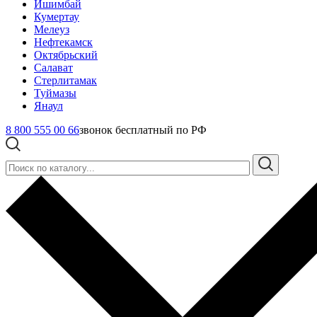
Ишимбай
Кумертау
Мелеуз
Нефтекамск
Октябрьский
Салават
Стерлитамак
Туймазы
Янаул
8 800 555 00 66
звонок бесплатный по РФ