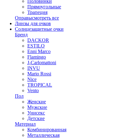
Половинки
Прямоугольные
Трапеция
Оправы
смотреть все
Линзы для очков
Солнцезащитные очки
Бренд
DACKOR
ESTILO
Enni Marco
Flamingo
J-Carlomattoni
INVU
Mario Rossi
Nice
TROPICAL
Vento
Пол
Женские
Мужские
Унисекс
Детские
Материал
Комбинированная
Металлическая