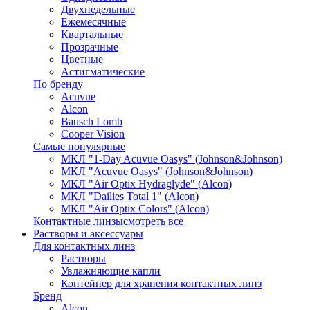
Двухнедельные
Ежемесячные
Квартальные
Прозрачные
Цветные
Астигматические
По бренду
Acuvue
Alcon
Bausch Lomb
Cooper Vision
Самые популярные
МКЛ "1-Day Acuvue Oasys" (Johnson&Johnson)
МКЛ "Acuvue Oasys" (Johnson&Johnson)
МКЛ "Air Optix Hydraglyde" (Alcon)
МКЛ "Dailies Total 1" (Alcon)
МКЛ "Air Optix Colors" (Alcon)
Контактные линзы
смотреть все
Растворы и аксессуары
Для контактных линз
Растворы
Увлажняющие капли
Контейнер для хранения контактных линз
Бренд
Alcon