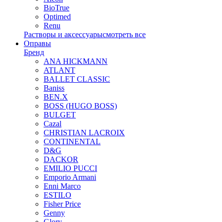
BioTrue
Optimed
Renu
Растворы и аксессуары
смотреть все
Оправы
Бренд
ANA HICKMANN
ATLANT
BALLET CLASSIC
Baniss
BEN.X
BOSS (HUGO BOSS)
BULGET
Cazal
CHRISTIAN LACROIX
CONTINENTAL
D&G
DACKOR
EMILIO PUCCI
Emporio Armani
Enni Marco
ESTILO
Fisher Price
Genny
Glory