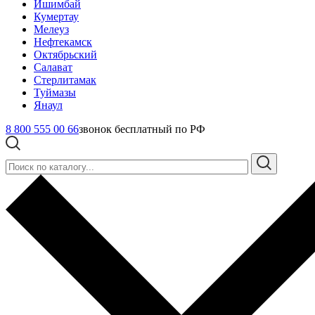
Ишимбай
Кумертау
Мелеуз
Нефтекамск
Октябрьский
Салават
Стерлитамак
Туймазы
Янаул
8 800 555 00 66
звонок бесплатный по РФ