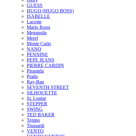
GUESS
HUGO (HUGO BOSS)
ISABELLE
Lacoste
Mario Rossi
Megapolis
Merel
Monte Carlo
NANO
PENNINE
PEPE JEANS
PIERRE CARDIN
Piramida
Prada
Ray-Ban
SEVENTH STREET
SILHOUETTE
St. Louise
STEPPER
SWING
TED BAKER
Tempo
Trussardi
VENTO