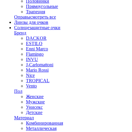
Половинки
Прямоугольные
Трапеция
Оправы
смотреть все
Линзы для очков
Солнцезащитные очки
Бренд
DACKOR
ESTILO
Enni Marco
Flamingo
INVU
J-Carlomattoni
Mario Rossi
Nice
TROPICAL
Vento
Пол
Женские
Мужские
Унисекс
Детские
Материал
Комбинированная
Металлическая