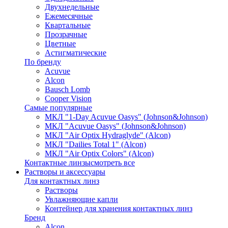
Двухнедельные
Ежемесячные
Квартальные
Прозрачные
Цветные
Астигматические
По бренду
Acuvue
Alcon
Bausch Lomb
Cooper Vision
Самые популярные
МКЛ "1-Day Acuvue Oasys" (Johnson&Johnson)
МКЛ "Acuvue Oasys" (Johnson&Johnson)
МКЛ "Air Optix Hydraglyde" (Alcon)
МКЛ "Dailies Total 1" (Alcon)
МКЛ "Air Optix Colors" (Alcon)
Контактные линзы
смотреть все
Растворы и аксессуары
Для контактных линз
Растворы
Увлажняющие капли
Контейнер для хранения контактных линз
Бренд
Alcon