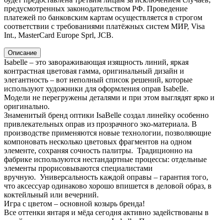
предусмотренных законодательством РФ. Проведение
платежей по банковским картам осуществляется в строгом
соответствии с требованиями платёжных систем МИР, Visa
Int., MasterCard Europe Sprl, JCB.
Описание
Isabelle – это завораживающая изящность линий, яркая
контрастная цветовая гамма, оригинальный дизайн и
элегантность – вот неполный список решений, которые
используют художники для оформления оправ Isabelle.
Модели не перегружены деталями и при этом выглядят ярко и
оригинально.
Знаменитый бренд оптики IsaBelle создал линейку особенно
привлекательных оправ из прозрачного эко-материала. В
производстве применяются новые технологии, позволяющие
компоновать несколько цветовых фрагментов на одном
элементе, сохраняя сочность палитры. Традиционно на
фабрике используются нестандартные процессы: отдельные
элементы прорисовываются специалистами
вручную. Универсальность каждой оправы – гарантия того,
что аксессуар одинаково хорошо впишется в деловой образ, в
коктейльный или вечерний.
Игра с цветом – основной козырь бренда!
Все оттенки янтаря и мёда сегодня активно задействованы в