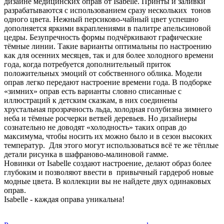
дизайне медицинских оправ от Isabelle. Принты и заливки
разрабатываются с использованием сразу нескольких тонов
одного цвета. Нежный персиково-чайный цвет успешно
дополняется яркими вкраплениями в палитре апельсиновой
цедры. Безупречность формы подчёркивают графические
тёмные линии. Такие варианты оптимальны по настроению
как для осенних месяцев, так и для более холодного времени
года, когда потребуется дополнительный приток
положительных эмоций от собственного облика. Модели
оправ легко передают настроение времени года. В подборке
«зимних» оправ есть варианты словно списанные с
иллюстраций к детским сказкам, в них соединены
хрустальная прозрачность льда, холодная голубизна зимнего
неба и тёмные росчерки ветвей деревьев. Но дизайнеры
сознательно не доводят «холодность» таких оправ до
максимума, чтобы носить их можно было и в сезон высоких
температур. Для этого могут использоваться всё те же тёплые
детали рисунка в шафраново-малиновой гамме.
Новинки от Isabelle создают настроение, делают образ более
глубоким и позволяют ввести в привычный гардероб новые
модные цвета. В коллекции вы не найдете двух одинаковых
оправ.
Isabelle - каждая оправа уникальна!