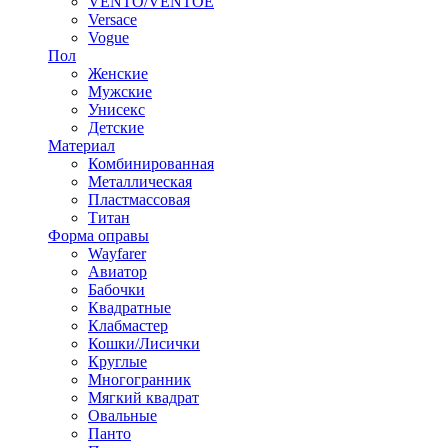
VENTO/VENTOE
Versace
Vogue
Пол
Женские
Мужские
Унисекс
Детские
Материал
Комбинированная
Металлическая
Пластмассовая
Титан
Форма оправы
Wayfarer
Авиатор
Бабочки
Квадратные
Клабмастер
Кошки/Лисички
Круглые
Многогранник
Мягкий квадрат
Овальные
Панто