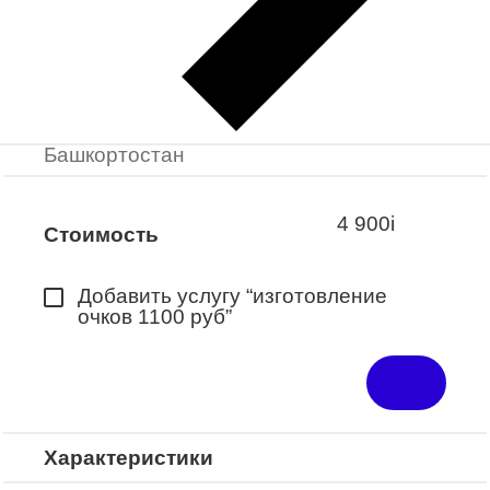
Заказать примерку
Закажите понравившуюся модель
в ближайший салон “Оптик-Экспресс”.
*Доступно для Республики
Башкортостан
4 900
i
Стоимость
Добавить услугу “изготовление
очков 1100 руб”
Характеристики