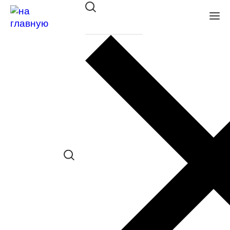
Оправа ISABELLE/ISABELLE
RUSSO 7704 383
в наличии (До 5 шт.) *наличие товара в
конкретном салоне необходимо
уточнять отдельно
Сравнить товар
Поделиться в соц. сетях: