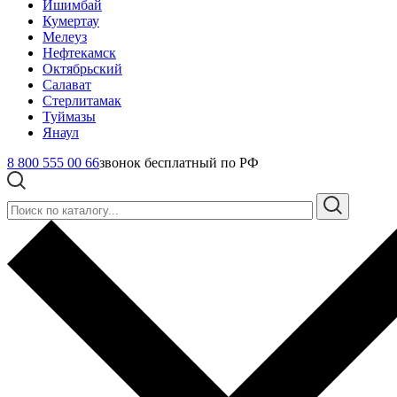
Ишимбай
Кумертау
Мелеуз
Нефтекамск
Октябрьский
Салават
Стерлитамак
Туймазы
Янаул
8 800 555 00 66
звонок бесплатный по РФ