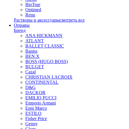
BioTrue
Optimed
Renu
Растворы и аксессуары
смотреть все
Оправы
Бренд
ANA HICKMANN
ATLANT
BALLET CLASSIC
Baniss
BEN.X
BOSS (HUGO BOSS)
BULGET
Cazal
CHRISTIAN LACROIX
CONTINENTAL
D&G
DACKOR
EMILIO PUCCI
Emporio Armani
Enni Marco
ESTILO
Fisher Price
Genny
Glory