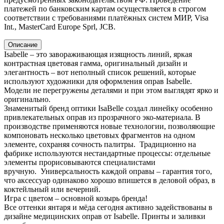
платежей по банковским картам осуществляется в строгом
соответствии с требованиями платёжных систем МИР, Visa
Int., MasterCard Europe Sprl, JCB.
Описание
Isabelle – это завораживающая изящность линий, яркая
контрастная цветовая гамма, оригинальный дизайн и
элегантность – вот неполный список решений, которые
используют художники для оформления оправ Isabelle.
Модели не перегружены деталями и при этом выглядят ярко и
оригинально.
Знаменитый бренд оптики IsaBelle создал линейку особенно
привлекательных оправ из прозрачного эко-материала. В
производстве применяются новые технологии, позволяющие
компоновать несколько цветовых фрагментов на одном
элементе, сохраняя сочность палитры. Традиционно на
фабрике используются нестандартные процессы: отдельные
элементы прорисовываются специалистами
вручную. Универсальность каждой оправы – гарантия того,
что аксессуар одинаково хорошо впишется в деловой образ, в
коктейльный или вечерний.
Игра с цветом – основной козырь бренда!
Все оттенки янтаря и мёда сегодня активно задействованы в
дизайне медицинских оправ от Isabelle. Принты и заливки