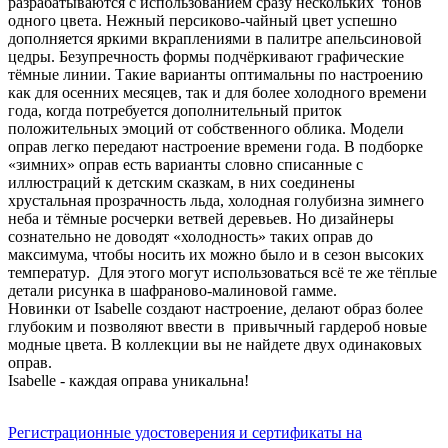
разрабатываются с использованием сразу нескольких тонов
одного цвета. Нежный персиково-чайный цвет успешно
дополняется яркими вкраплениями в палитре апельсиновой
цедры. Безупречность формы подчёркивают графические
тёмные линии. Такие варианты оптимальны по настроению
как для осенних месяцев, так и для более холодного времени
года, когда потребуется дополнительный приток
положительных эмоций от собственного облика. Модели
оправ легко передают настроение времени года. В подборке
«зимних» оправ есть варианты словно списанные с
иллюстраций к детским сказкам, в них соединены
хрустальная прозрачность льда, холодная голубизна зимнего
неба и тёмные росчерки ветвей деревьев. Но дизайнеры
сознательно не доводят «холодность» таких оправ до
максимума, чтобы носить их можно было и в сезон высоких
температур. Для этого могут использоваться всё те же тёплые
детали рисунка в шафраново-малиновой гамме.
Новинки от Isabelle создают настроение, делают образ более
глубоким и позволяют ввести в привычный гардероб новые
модные цвета. В коллекции вы не найдете двух одинаковых
оправ.
Isabelle - каждая оправа уникальна!
Регистрационные удостоверения и сертификаты на