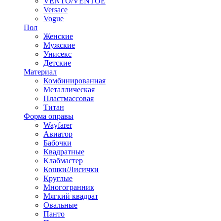
VENTO/VENTOE
Versace
Vogue
Пол
Женские
Мужские
Унисекс
Детские
Материал
Комбинированная
Металлическая
Пластмассовая
Титан
Форма оправы
Wayfarer
Авиатор
Бабочки
Квадратные
Клабмастер
Кошки/Лисички
Круглые
Многогранник
Мягкий квадрат
Овальные
Панто