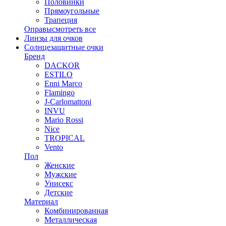
Половинки
Прямоугольные
Трапеция
Оправы
смотреть все
Линзы для очков
Солнцезащитные очки
Бренд
DACKOR
ESTILO
Enni Marco
Flamingo
J-Carlomattoni
INVU
Mario Rossi
Nice
TROPICAL
Vento
Пол
Женские
Мужские
Унисекс
Детские
Материал
Комбинированная
Металлическая