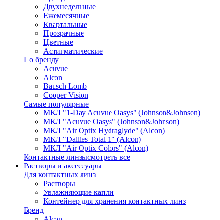
Двухнедельные
Ежемесячные
Квартальные
Прозрачные
Цветные
Астигматические
По бренду
Acuvue
Alcon
Bausch Lomb
Cooper Vision
Самые популярные
МКЛ "1-Day Acuvue Oasys" (Johnson&Johnson)
МКЛ "Acuvue Oasys" (Johnson&Johnson)
МКЛ "Air Optix Hydraglyde" (Alcon)
МКЛ "Dailies Total 1" (Alcon)
МКЛ "Air Optix Colors" (Alcon)
Контактные линзы
смотреть все
Растворы и аксессуары
Для контактных линз
Растворы
Увлажняющие капли
Контейнер для хранения контактных линз
Бренд
Alcon