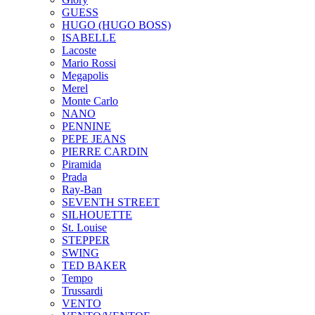
GUESS
HUGO (HUGO BOSS)
ISABELLE
Lacoste
Mario Rossi
Megapolis
Merel
Monte Carlo
NANO
PENNINE
PEPE JEANS
PIERRE CARDIN
Piramida
Prada
Ray-Ban
SEVENTH STREET
SILHOUETTE
St. Louise
STEPPER
SWING
TED BAKER
Tempo
Trussardi
VENTO