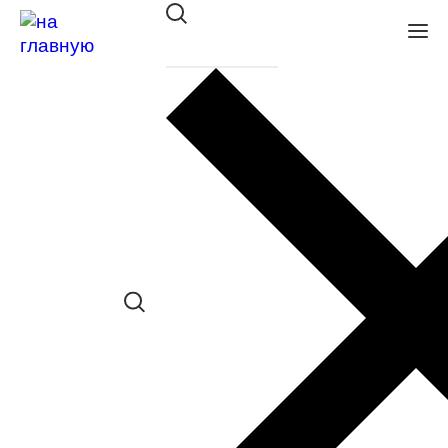
Оправа ISABELLE/ISABELLE
RUSSO 7718 655
в наличии (Больше 5 шт.) *наличие
товара в конкретном салоне
необходимо уточнять отдельно
Сравнить товар
Поделиться в соц. сетях: