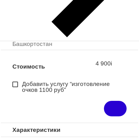
Заказать примерку
Закажите понравившуюся модель
в ближайший салон “Оптик-Экспресс”.
*Доступно для Республики
Башкортостан
4 900
i
Стоимость
Добавить услугу “изготовление
очков 1100 руб”
Характеристики