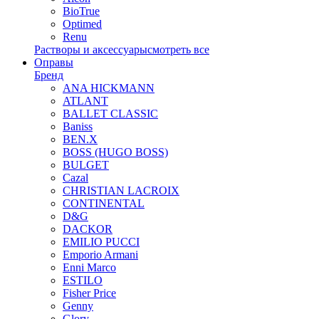
BioTrue
Optimed
Renu
Растворы и аксессуары
смотреть все
Оправы
Бренд
ANA HICKMANN
ATLANT
BALLET CLASSIC
Baniss
BEN.X
BOSS (HUGO BOSS)
BULGET
Cazal
CHRISTIAN LACROIX
CONTINENTAL
D&G
DACKOR
EMILIO PUCCI
Emporio Armani
Enni Marco
ESTILO
Fisher Price
Genny
Glory