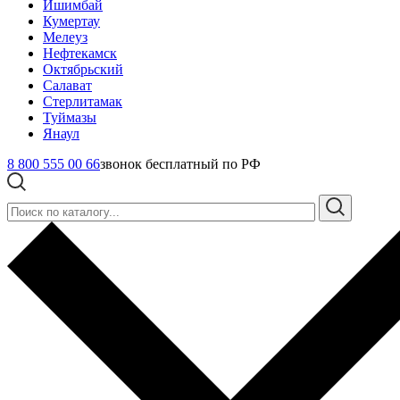
Ишимбай
Кумертау
Мелеуз
Нефтекамск
Октябрьский
Салават
Стерлитамак
Туймазы
Янаул
8 800 555 00 66
звонок бесплатный по РФ