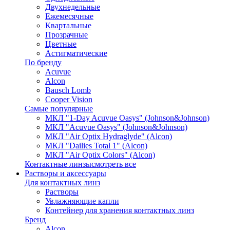
Двухнедельные
Ежемесячные
Квартальные
Прозрачные
Цветные
Астигматические
По бренду
Acuvue
Alcon
Bausch Lomb
Cooper Vision
Самые популярные
МКЛ "1-Day Acuvue Oasys" (Johnson&Johnson)
МКЛ "Acuvue Oasys" (Johnson&Johnson)
МКЛ "Air Optix Hydraglyde" (Alcon)
МКЛ "Dailies Total 1" (Alcon)
МКЛ "Air Optix Colors" (Alcon)
Контактные линзы
смотреть все
Растворы и аксессуары
Для контактных линз
Растворы
Увлажняющие капли
Контейнер для хранения контактных линз
Бренд
Alcon