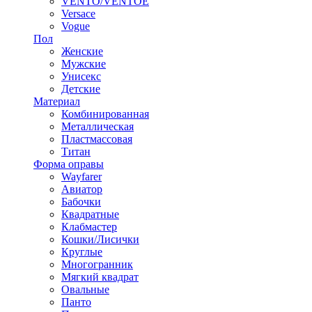
VENTO/VENTOE
Versace
Vogue
Пол
Женские
Мужские
Унисекс
Детские
Материал
Комбинированная
Металлическая
Пластмассовая
Титан
Форма оправы
Wayfarer
Авиатор
Бабочки
Квадратные
Клабмастер
Кошки/Лисички
Круглые
Многогранник
Мягкий квадрат
Овальные
Панто