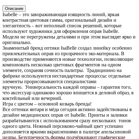
Описание
Isabelle – это завораживающая изящность линий, яркая
контрастная цветовая гамма, оригинальный дизайн и
элегантность – вот неполный список решений, которые
используют художники для оформления оправ Isabelle.
Модели не перегружены деталями и при этом выглядят ярко и
оригинально.
Знаменитый бренд оптики IsaBelle создал линейку особенно
привлекательных оправ из прозрачного эко-материала. В
производстве применяются новые технологии, позволяющие
компоновать несколько цветовых фрагментов на одном
элементе, сохраняя сочность палитры. Традиционно на
фабрике используются нестандартные процессы: отдельные
элементы прорисовываются специалистами
вручную. Универсальность каждой оправы – гарантия того,
что аксессуар одинаково хорошо впишется в деловой образ, в
коктейльный или вечерний.
Игра с цветом – основной козырь бренда!
Все оттенки янтаря и мёда сегодня активно задействованы в
дизайне медицинских оправ от Isabelle. Принты и заливки
разрабатываются с использованием сразу нескольких тонов
одного цвета. Нежный персиково-чайный цвет успешно
дополняется яркими вкраплениями в палитре апельсиновой
цедры. Безупречность формы подчёркивают графические