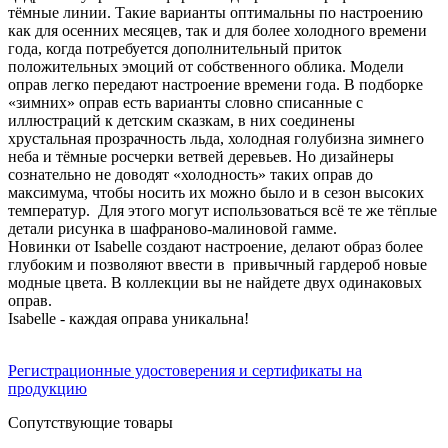
тёмные линии. Такие варианты оптимальны по настроению
как для осенних месяцев, так и для более холодного времени
года, когда потребуется дополнительный приток
положительных эмоций от собственного облика. Модели
оправ легко передают настроение времени года. В подборке
«зимних» оправ есть варианты словно списанные с
иллюстраций к детским сказкам, в них соединены
хрустальная прозрачность льда, холодная голубизна зимнего
неба и тёмные росчерки ветвей деревьев. Но дизайнеры
сознательно не доводят «холодность» таких оправ до
максимума, чтобы носить их можно было и в сезон высоких
температур. Для этого могут использоваться всё те же тёплые
детали рисунка в шафраново-малиновой гамме.
Новинки от Isabelle создают настроение, делают образ более
глубоким и позволяют ввести в привычный гардероб новые
модные цвета. В коллекции вы не найдете двух одинаковых
оправ.
Isabelle - каждая оправа уникальна!
Регистрационные удостоверения и сертификаты на
продукцию
Сопутствующие товары