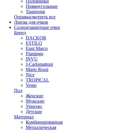
Половинки
Прямоугольные
Трапеция
Оправы
смотреть все
Линзы для очков
Солнцезащитные очки
Бренд
DACKOR
ESTILO
Enni Marco
Flamingo
INVU
J-Carlomattoni
Mario Rossi
Nice
TROPICAL
Vento
Пол
Женские
Мужские
Унисекс
Детские
Материал
Комбинированная
Металлическая