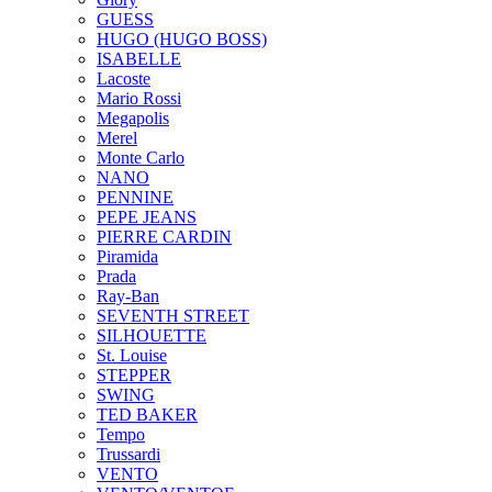
GUESS
HUGO (HUGO BOSS)
ISABELLE
Lacoste
Mario Rossi
Megapolis
Merel
Monte Carlo
NANO
PENNINE
PEPE JEANS
PIERRE CARDIN
Piramida
Prada
Ray-Ban
SEVENTH STREET
SILHOUETTE
St. Louise
STEPPER
SWING
TED BAKER
Tempo
Trussardi
VENTO