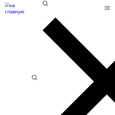
Оправа ISABELLE/ISABELLE
RUSSO 7732 705
в наличии (До 5 шт.) *наличие товара в
конкретном салоне необходимо
уточнять отдельно
Сравнить товар
Поделиться в соц. сетях: