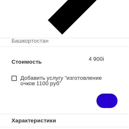
Заказать примерку
Закажите понравившуюся модель
в ближайший салон “Оптик-Экспресс”.
*Доступно для Республики
Башкортостан
4 900
i
Стоимость
Добавить услугу “изготовление
очков 1100 руб”
Характеристики