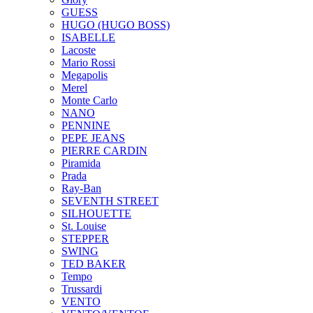
GUESS
HUGO (HUGO BOSS)
ISABELLE
Lacoste
Mario Rossi
Megapolis
Merel
Monte Carlo
NANO
PENNINE
PEPE JEANS
PIERRE CARDIN
Piramida
Prada
Ray-Ban
SEVENTH STREET
SILHOUETTE
St. Louise
STEPPER
SWING
TED BAKER
Tempo
Trussardi
VENTO