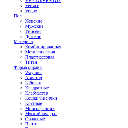
VENTO/VENTOE
Versace
Vogue
Пол
Женские
Мужские
Унисекс
Детские
Материал
Комбинированная
Металлическая
Пластмассовая
Титан
Форма оправы
Wayfarer
Авиатор
Бабочки
Квадратные
Клабмастер
Кошки/Лисички
Круглые
Многогранник
Мягкий квадрат
Овальные
Панто