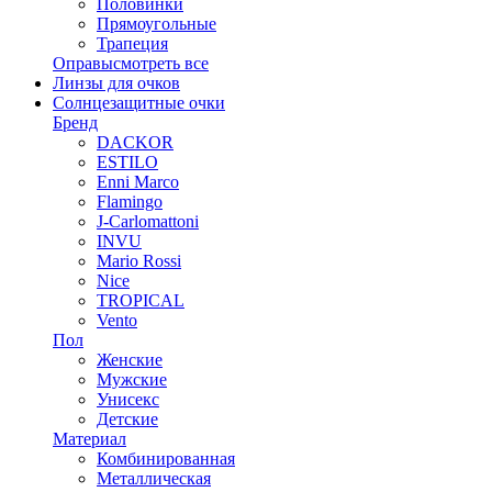
Половинки
Прямоугольные
Трапеция
Оправы
смотреть все
Линзы для очков
Солнцезащитные очки
Бренд
DACKOR
ESTILO
Enni Marco
Flamingo
J-Carlomattoni
INVU
Mario Rossi
Nice
TROPICAL
Vento
Пол
Женские
Мужские
Унисекс
Детские
Материал
Комбинированная
Металлическая