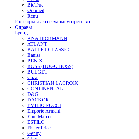
BioTrue
Optimed
Renu
Растворы и аксессуары
смотреть все
Оправы
Бренд
ANA HICKMANN
ATLANT
BALLET CLASSIC
Baniss
BEN.X
BOSS (HUGO BOSS)
BULGET
Cazal
CHRISTIAN LACROIX
CONTINENTAL
D&G
DACKOR
EMILIO PUCCI
Emporio Armani
Enni Marco
ESTILO
Fisher Price
Genny
Glory