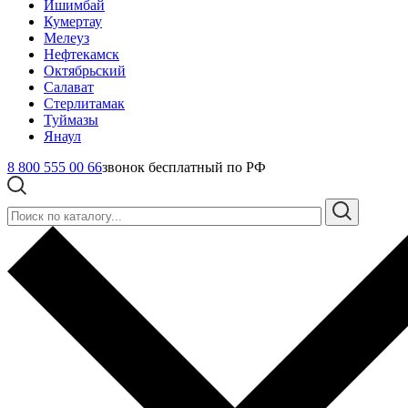
Ишимбай
Кумертау
Мелеуз
Нефтекамск
Октябрьский
Салават
Стерлитамак
Туймазы
Янаул
8 800 555 00 66
звонок бесплатный по РФ