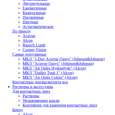
Двухнедельные
Ежемесячные
Квартальные
Прозрачные
Цветные
Астигматические
По бренду
Acuvue
Alcon
Bausch Lomb
Cooper Vision
Самые популярные
МКЛ "1-Day Acuvue Oasys" (Johnson&Johnson)
МКЛ "Acuvue Oasys" (Johnson&Johnson)
МКЛ "Air Optix Hydraglyde" (Alcon)
МКЛ "Dailies Total 1" (Alcon)
МКЛ "Air Optix Colors" (Alcon)
Контактные линзы
смотреть все
Растворы и аксессуары
Для контактных линз
Растворы
Увлажняющие капли
Контейнер для хранения контактных линз
Бренд
Alcon