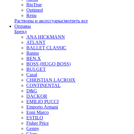
BioTrue
Optimed
Renu
Растворы и аксессуары
смотреть все
Оправы
Бренд
ANA HICKMANN
ATLANT
BALLET CLASSIC
Baniss
BEN.X
BOSS (HUGO BOSS)
BULGET
Cazal
CHRISTIAN LACROIX
CONTINENTAL
D&G
DACKOR
EMILIO PUCCI
Emporio Armani
Enni Marco
ESTILO
Fisher Price
Genny
Glory