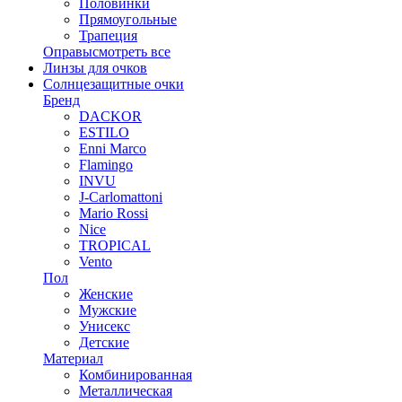
Половинки
Прямоугольные
Трапеция
Оправы
смотреть все
Линзы для очков
Солнцезащитные очки
Бренд
DACKOR
ESTILO
Enni Marco
Flamingo
INVU
J-Carlomattoni
Mario Rossi
Nice
TROPICAL
Vento
Пол
Женские
Мужские
Унисекс
Детские
Материал
Комбинированная
Металлическая