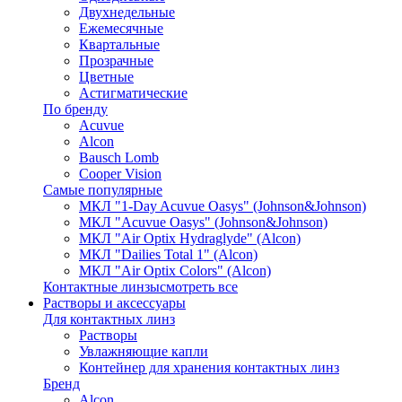
Двухнедельные
Ежемесячные
Квартальные
Прозрачные
Цветные
Астигматические
По бренду
Acuvue
Alcon
Bausch Lomb
Cooper Vision
Самые популярные
МКЛ "1-Day Acuvue Oasys" (Johnson&Johnson)
МКЛ "Acuvue Oasys" (Johnson&Johnson)
МКЛ "Air Optix Hydraglyde" (Alcon)
МКЛ "Dailies Total 1" (Alcon)
МКЛ "Air Optix Colors" (Alcon)
Контактные линзы
смотреть все
Растворы и аксессуары
Для контактных линз
Растворы
Увлажняющие капли
Контейнер для хранения контактных линз
Бренд
Alcon