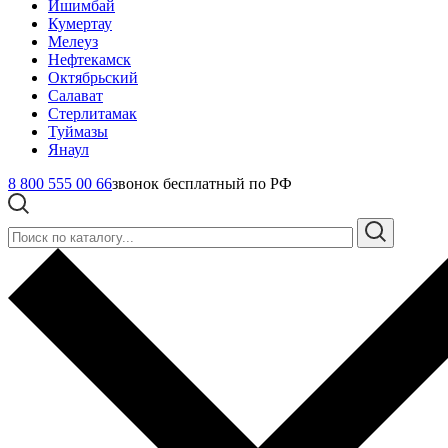
Ишимбай
Кумертау
Мелеуз
Нефтекамск
Октябрьский
Салават
Стерлитамак
Туймазы
Янаул
8 800 555 00 66
звонок бесплатный по РФ