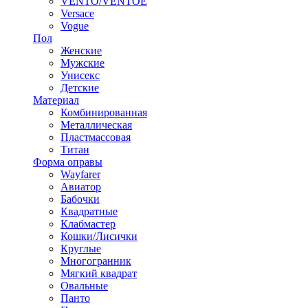
VENTO/VENTOE
Versace
Vogue
Пол
Женские
Мужские
Унисекс
Детские
Материал
Комбинированная
Металлическая
Пластмассовая
Титан
Форма оправы
Wayfarer
Авиатор
Бабочки
Квадратные
Клабмастер
Кошки/Лисички
Круглые
Многогранник
Мягкий квадрат
Овальные
Панто