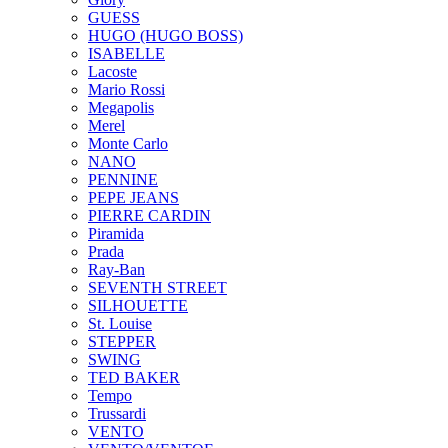
GUESS
HUGO (HUGO BOSS)
ISABELLE
Lacoste
Mario Rossi
Megapolis
Merel
Monte Carlo
NANO
PENNINE
PEPE JEANS
PIERRE CARDIN
Piramida
Prada
Ray-Ban
SEVENTH STREET
SILHOUETTE
St. Louise
STEPPER
SWING
TED BAKER
Tempo
Trussardi
VENTO