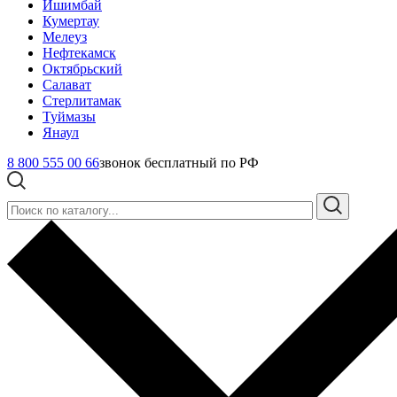
Ишимбай
Кумертау
Мелеуз
Нефтекамск
Октябрьский
Салават
Стерлитамак
Туймазы
Янаул
8 800 555 00 66
звонок бесплатный по РФ