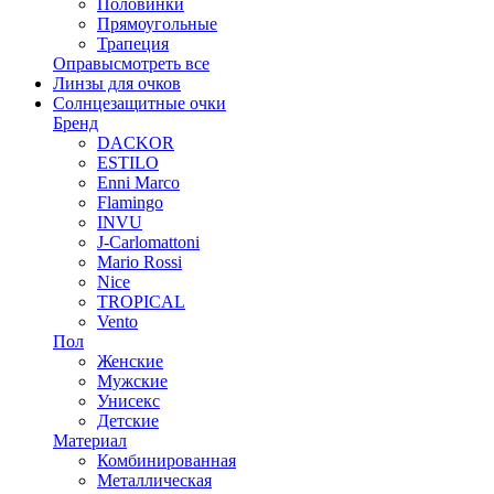
Половинки
Прямоугольные
Трапеция
Оправы
смотреть все
Линзы для очков
Солнцезащитные очки
Бренд
DACKOR
ESTILO
Enni Marco
Flamingo
INVU
J-Carlomattoni
Mario Rossi
Nice
TROPICAL
Vento
Пол
Женские
Мужские
Унисекс
Детские
Материал
Комбинированная
Металлическая