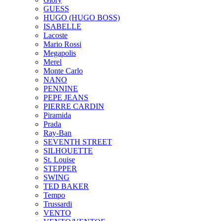
GUESS
HUGO (HUGO BOSS)
ISABELLE
Lacoste
Mario Rossi
Megapolis
Merel
Monte Carlo
NANO
PENNINE
PEPE JEANS
PIERRE CARDIN
Piramida
Prada
Ray-Ban
SEVENTH STREET
SILHOUETTE
St. Louise
STEPPER
SWING
TED BAKER
Tempo
Trussardi
VENTO