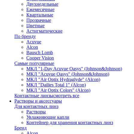
Двухнедельные
Ежемесячные
Квартальные
Прозрачные
Цветные
Астигматические
По бренду
Acuvue
Alcon
Bausch Lomb
Cooper Vision
Самые популярные
МКЛ "1-Day Acuvue Oasys" (Johnson&Johnson)
МКЛ "Acuvue Oasys" (Johnson&Johnson)
МКЛ "Air Optix Hydraglyde" (Alcon)
МКЛ "Dailies Total 1" (Alcon)
МКЛ "Air Optix Colors" (Alcon)
Контактные линзы
смотреть все
Растворы и аксессуары
Для контактных линз
Растворы
Увлажняющие капли
Контейнер для хранения контактных линз
Бренд
Alcon