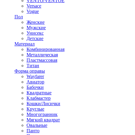
VENTO/VENTOE
Versace
Vogue
Пол
Женские
Мужские
Унисекс
Детские
Материал
Комбинированная
Металлическая
Пластмассовая
Титан
Форма оправы
Wayfarer
Авиатор
Бабочки
Квадратные
Клабмастер
Кошки/Лисички
Круглые
Многогранник
Мягкий квадрат
Овальные
Панто