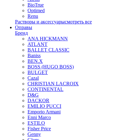
BioTrue
Optimed
Renu
Растворы и аксессуары
смотреть все
Оправы
Бренд
ANA HICKMANN
ATLANT
BALLET CLASSIC
Baniss
BEN.X
BOSS (HUGO BOSS)
BULGET
Cazal
CHRISTIAN LACROIX
CONTINENTAL
D&G
DACKOR
EMILIO PUCCI
Emporio Armani
Enni Marco
ESTILO
Fisher Price
Genny
Glory