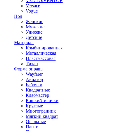
VENTO/VENTOE
Versace
Vogue
Пол
Женские
Мужские
Унисекс
Детские
Материал
Комбинированная
Металлическая
Пластмассовая
Титан
Форма оправы
Wayfarer
Авиатор
Бабочки
Квадратные
Клабмастер
Кошки/Лисички
Круглые
Многогранник
Мягкий квадрат
Овальные
Панто