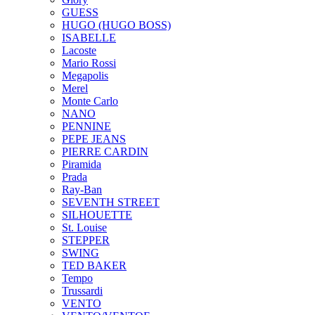
GUESS
HUGO (HUGO BOSS)
ISABELLE
Lacoste
Mario Rossi
Megapolis
Merel
Monte Carlo
NANO
PENNINE
PEPE JEANS
PIERRE CARDIN
Piramida
Prada
Ray-Ban
SEVENTH STREET
SILHOUETTE
St. Louise
STEPPER
SWING
TED BAKER
Tempo
Trussardi
VENTO