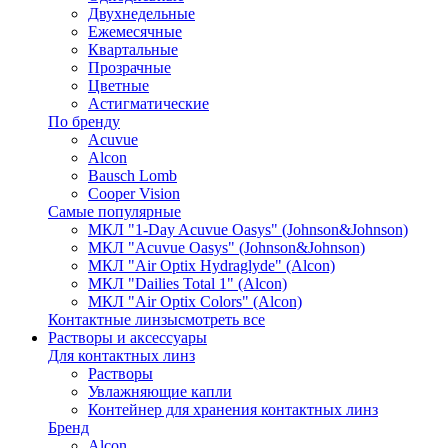
Двухнедельные
Ежемесячные
Квартальные
Прозрачные
Цветные
Астигматические
По бренду
Acuvue
Alcon
Bausch Lomb
Cooper Vision
Самые популярные
МКЛ "1-Day Acuvue Oasys" (Johnson&Johnson)
МКЛ "Acuvue Oasys" (Johnson&Johnson)
МКЛ "Air Optix Hydraglyde" (Alcon)
МКЛ "Dailies Total 1" (Alcon)
МКЛ "Air Optix Colors" (Alcon)
Контактные линзы
смотреть все
Растворы и аксессуары
Для контактных линз
Растворы
Увлажняющие капли
Контейнер для хранения контактных линз
Бренд
Alcon