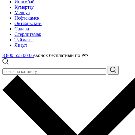
Ишимбай
Кумертау
Мелеуз
Нефтекамск
Октябрьский
Салават
Стерлитамак
Туймазы
Янаул
8 800 555 00 66
звонок бесплатный по РФ