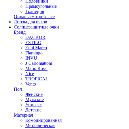
Половинки
Прямоугольные
Трапеция
Оправы
смотреть все
Линзы для очков
Солнцезащитные очки
Бренд
DACKOR
ESTILO
Enni Marco
Flamingo
INVU
J-Carlomattoni
Mario Rossi
Nice
TROPICAL
Vento
Пол
Женские
Мужские
Унисекс
Детские
Материал
Комбинированная
Металлическая