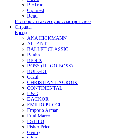
BioTrue
Optimed
Renu
Растворы и аксессуары
смотреть все
Оправы
Бренд
ANA HICKMANN
ATLANT
BALLET CLASSIC
Baniss
BEN.X
BOSS (HUGO BOSS)
BULGET
Cazal
CHRISTIAN LACROIX
CONTINENTAL
D&G
DACKOR
EMILIO PUCCI
Emporio Armani
Enni Marco
ESTILO
Fisher Price
Genny
Glory