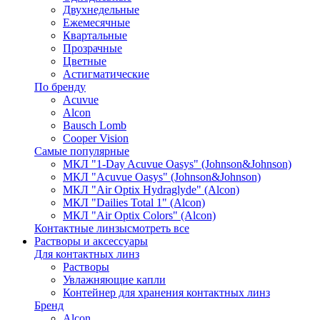
Двухнедельные
Ежемесячные
Квартальные
Прозрачные
Цветные
Астигматические
По бренду
Acuvue
Alcon
Bausch Lomb
Cooper Vision
Самые популярные
МКЛ "1-Day Acuvue Oasys" (Johnson&Johnson)
МКЛ "Acuvue Oasys" (Johnson&Johnson)
МКЛ "Air Optix Hydraglyde" (Alcon)
МКЛ "Dailies Total 1" (Alcon)
МКЛ "Air Optix Colors" (Alcon)
Контактные линзы
смотреть все
Растворы и аксессуары
Для контактных линз
Растворы
Увлажняющие капли
Контейнер для хранения контактных линз
Бренд
Alcon