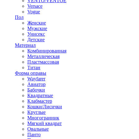
VENTO/VENTOE
Versace
Vogue
Пол
Женские
Мужские
Унисекс
Детские
Материал
Комбинированная
Металлическая
Пластмассовая
Титан
Форма оправы
Wayfarer
Авиатор
Бабочки
Квадратные
Клабмастер
Кошки/Лисички
Круглые
Многогранник
Мягкий квадрат
Овальные
Панто