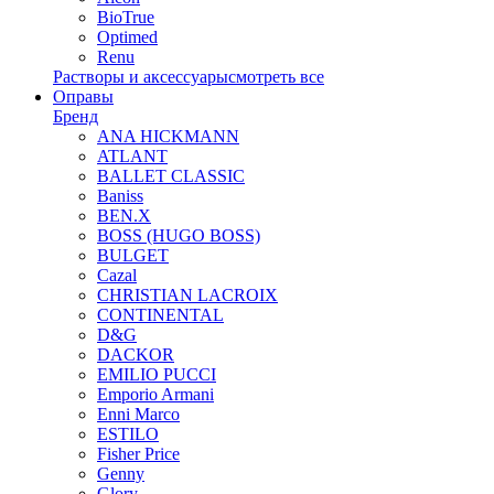
BioTrue
Optimed
Renu
Растворы и аксессуары
смотреть все
Оправы
Бренд
ANA HICKMANN
ATLANT
BALLET CLASSIC
Baniss
BEN.X
BOSS (HUGO BOSS)
BULGET
Cazal
CHRISTIAN LACROIX
CONTINENTAL
D&G
DACKOR
EMILIO PUCCI
Emporio Armani
Enni Marco
ESTILO
Fisher Price
Genny
Glory