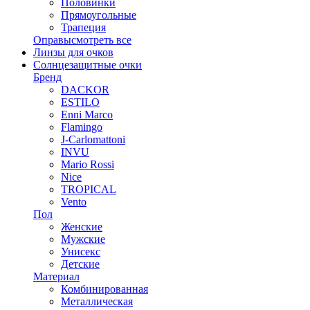
Половинки
Прямоугольные
Трапеция
Оправы
смотреть все
Линзы для очков
Солнцезащитные очки
Бренд
DACKOR
ESTILO
Enni Marco
Flamingo
J-Carlomattoni
INVU
Mario Rossi
Nice
TROPICAL
Vento
Пол
Женские
Мужские
Унисекс
Детские
Материал
Комбинированная
Металлическая