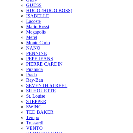
GUESS
HUGO (HUGO BOSS)
ISABELLE
Lacoste
Mario Rossi
Megapolis
Merel
Monte Carlo
NANO
PENNINE
PEPE JEANS
PIERRE CARDIN
Piramida
Prada
Ray-Ban
SEVENTH STREET
SILHOUETTE
St. Louise
STEPPER
SWING
TED BAKER
Tempo
Trussardi
VENTO