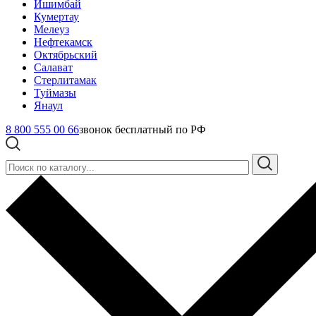
Ишимбай
Кумертау
Мелеуз
Нефтекамск
Октябрьский
Салават
Стерлитамак
Туймазы
Янаул
8 800 555 00 66
звонок бесплатный по РФ