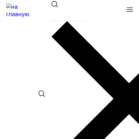
Оправа Mario Rossi MR 22-210
17P
в наличии (Осталась 1 шт.) *наличие
товара в конкретном салоне
необходимо уточнять отдельно
Сравнить товар
Поделиться в соц. сетях: