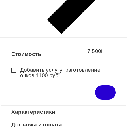
Заказать примерку
Закажите понравившуюся модель
в ближайший салон “Оптик-Экспресс”.
*Доступно для Республики
Башкортостан
7 500
i
Стоимость
Добавить услугу “изготовление
очков 1100 руб”
Характеристики
Доставка и оплата