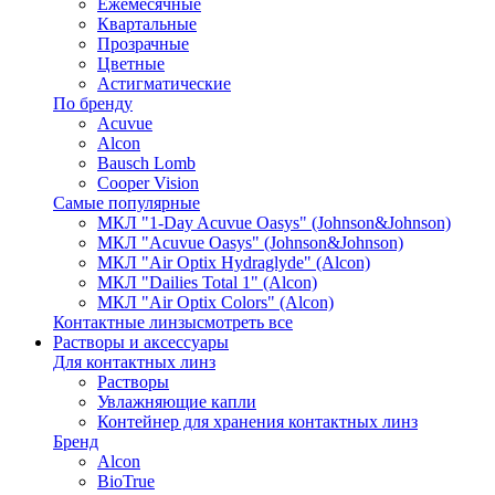
Ежемесячные
Квартальные
Прозрачные
Цветные
Астигматические
По бренду
Acuvue
Alcon
Bausch Lomb
Cooper Vision
Самые популярные
МКЛ "1-Day Acuvue Oasys" (Johnson&Johnson)
МКЛ "Acuvue Oasys" (Johnson&Johnson)
МКЛ "Air Optix Hydraglyde" (Alcon)
МКЛ "Dailies Total 1" (Alcon)
МКЛ "Air Optix Colors" (Alcon)
Контактные линзы
смотреть все
Растворы и аксессуары
Для контактных линз
Растворы
Увлажняющие капли
Контейнер для хранения контактных линз
Бренд
Alcon
BioTrue