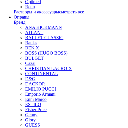
Optimed
Renu
Растворы и аксессуары
смотреть все
Оправы
Бренд
ANA HICKMANN
ATLANT
BALLET CLASSIC
Baniss
BEN.X
BOSS (HUGO BOSS)
BULGET
Cazal
CHRISTIAN LACROIX
CONTINENTAL
D&G
DACKOR
EMILIO PUCCI
Emporio Armani
Enni Marco
ESTILO
Fisher Price
Genny
Glory
GUESS