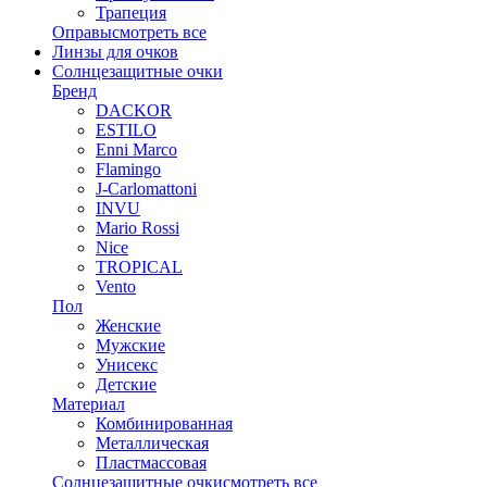
Трапеция
Оправы
смотреть все
Линзы для очков
Солнцезащитные очки
Бренд
DACKOR
ESTILO
Enni Marco
Flamingo
J-Carlomattoni
INVU
Mario Rossi
Nice
TROPICAL
Vento
Пол
Женские
Мужские
Унисекс
Детские
Материал
Комбинированная
Металлическая
Пластмассовая
Солнцезащитные очки
смотреть все