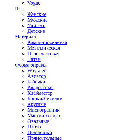
Vogue
Пол
Женские
Мужские
Унисекс
Детские
Материал
Комбинированная
Металлическая
Пластмассовая
Титан
Форма оправы
Wayfarer
Авиатор
Бабочки
Квадратные
Клабмастер
Кошки/Лисички
Круглые
Многогранник
Мягкий квадрат
Овальные
Панто
Половинки
Прямоугольные