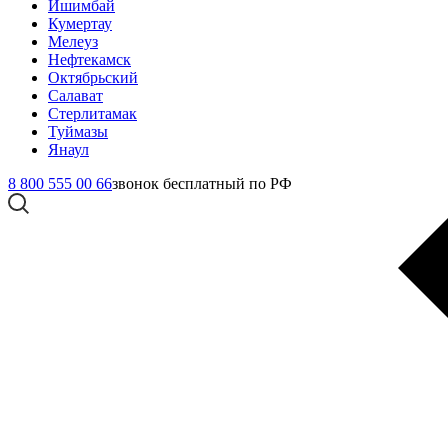
Ишимбай
Кумертау
Мелеуз
Нефтекамск
Октябрьский
Салават
Стерлитамак
Туймазы
Янаул
8 800 555 00 66
звонок бесплатный по РФ