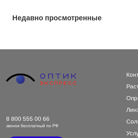
STEPPER
Недавно просмотренные
SWING
TED BAKER
Tempo
Trussardi
VENTO
Кон
VENTO/VENTOE
Рас
Versace
Опр
Vogue
Лин
8 800 555 00 66
Сол
звонок бесплатный по РФ
Усл
Форма оправы