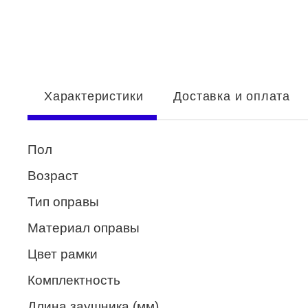
Enni Marco
ESTILO
Fisher Price
Характеристики
Доставка и оплата
Genny
Glory
Пол
GUESS
Возраст
HUGO (HUGO BOSS)
Тип оправы
ISABELLE
Материал оправы
Lacoste
Цвет рамки
Mario Rossi
Комплектность
Megapolis
Длина заушника (мм)