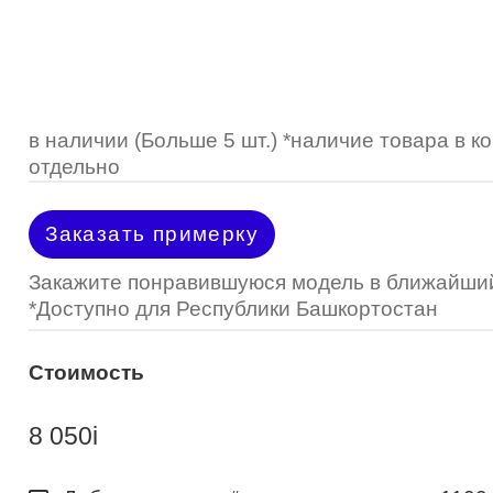
Optimed
Пластмассовая
Пластмассовая
(Johnson&Johnson)
Renu
Титан
 стопперы
Футляры для очков
МКЛ "Air Optix Hydraglyde"
(Alcon)
МКЛ "Dailies Total 1" (Alcon)
в наличии (Больше 5 шт.) *наличие товара в 
отдельно
МКЛ "Air Optix Colors" (Alcon)
Заказать примерку
Закажите понравившуюся модель в ближайший
*Доступно для Республики Башкортостан
Стоимость
8 050
i