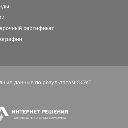
нды
ии
арочный сертификат
ографии
дные данные по результатам СОУТ