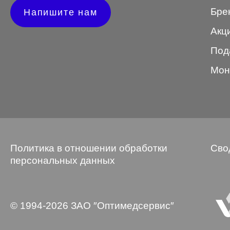
Бре
Напишите нам
Wayfarer
Акц
Авиатор
Под
Бабочки
Мон
Квадратные
Клабмастер
Кошки/Лисички
Круглые
Политика в отношении обработки
Сво
Многогранник
персональных данных
Мягкий квадрат
Овальные
© 1994-2026 ЗАО ″Оптимедсервис″
Панто