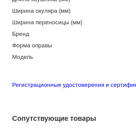
Merel
Ширина окуляра (мм)
Monte Carlo
Ширина переносицы (мм)
NANO
Бренд
PENNINE
Форма оправы
PEPE JEANS
Модель
PIERRE CARDIN
Piramida
Регистрационные удостоверения и сертифи
Prada
Ray-Ban
SEVENTH STREET
Сопутствующие товары
SILHOUETTE
St. Louise