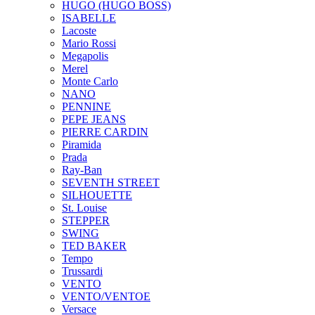
HUGO (HUGO BOSS)
ISABELLE
Lacoste
Mario Rossi
Megapolis
Merel
Monte Carlo
NANO
PENNINE
PEPE JEANS
PIERRE CARDIN
Piramida
Prada
Ray-Ban
SEVENTH STREET
SILHOUETTE
St. Louise
STEPPER
SWING
TED BAKER
Tempo
Trussardi
VENTO
VENTO/VENTOE
Versace