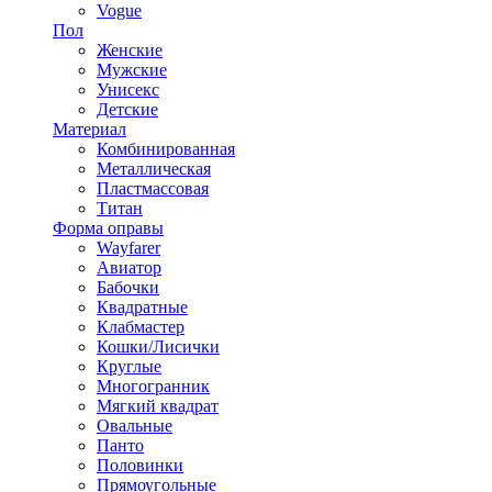
Vogue
Пол
Женские
Мужские
Унисекс
Детские
Материал
Комбинированная
Металлическая
Пластмассовая
Титан
Форма оправы
Wayfarer
Авиатор
Бабочки
Квадратные
Клабмастер
Кошки/Лисички
Круглые
Многогранник
Мягкий квадрат
Овальные
Панто
Половинки
Прямоугольные