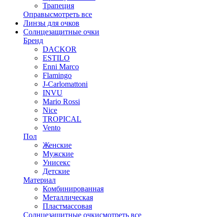
Трапеция
Оправы
смотреть все
Линзы для очков
Солнцезащитные очки
Бренд
DACKOR
ESTILO
Enni Marco
Flamingo
J-Carlomattoni
INVU
Mario Rossi
Nice
TROPICAL
Vento
Пол
Женские
Мужские
Унисекс
Детские
Материал
Комбинированная
Металлическая
Пластмассовая
Солнцезащитные очки
смотреть все