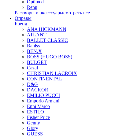
Optimed
Renu
Растворы и аксессуары
смотреть все
Оправы
Бренд
ANA HICKMANN
ATLANT
BALLET CLASSIC
Baniss
BEN.X
BOSS (HUGO BOSS)
BULGET
Cazal
CHRISTIAN LACROIX
CONTINENTAL
D&G
DACKOR
EMILIO PUCCI
Emporio Armani
Enni Marco
ESTILO
Fisher Price
Genny
Glory
GUESS