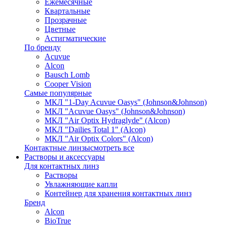
Ежемесячные
Квартальные
Прозрачные
Цветные
Астигматические
По бренду
Acuvue
Alcon
Bausch Lomb
Cooper Vision
Самые популярные
МКЛ "1-Day Acuvue Oasys" (Johnson&Johnson)
МКЛ "Acuvue Oasys" (Johnson&Johnson)
МКЛ "Air Optix Hydraglyde" (Alcon)
МКЛ "Dailies Total 1" (Alcon)
МКЛ "Air Optix Colors" (Alcon)
Контактные линзы
смотреть все
Растворы и аксессуары
Для контактных линз
Растворы
Увлажняющие капли
Контейнер для хранения контактных линз
Бренд
Alcon
BioTrue