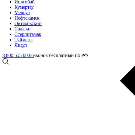
Ишимбай
Кумертау
Мелеуз
Нефтекамск
Октябрьский
Салават
Стерлитамак
Туймазы
Янаул
8 800 555 00 66
звонок бесплатный по РФ