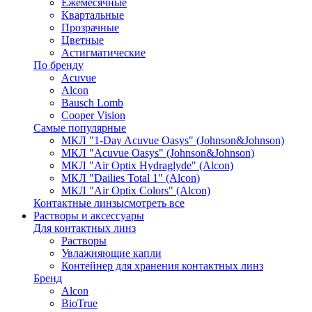
Ежемесячные
Квартальные
Прозрачные
Цветные
Астигматические
По бренду
Acuvue
Alcon
Bausch Lomb
Cooper Vision
Самые популярные
МКЛ "1-Day Acuvue Oasys" (Johnson&Johnson)
МКЛ "Acuvue Oasys" (Johnson&Johnson)
МКЛ "Air Optix Hydraglyde" (Alcon)
МКЛ "Dailies Total 1" (Alcon)
МКЛ "Air Optix Colors" (Alcon)
Контактные линзы
смотреть все
Растворы и аксессуары
Для контактных линз
Растворы
Увлажняющие капли
Контейнер для хранения контактных линз
Бренд
Alcon
BioTrue