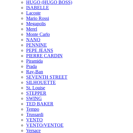
HUGO (HUGO BOSS)
ISABELLE
Lacoste
Mario Rossi
Megapolis
Merel
Monte Carlo
NANO
PENNINE
PEPE JEANS
PIERRE CARDIN
Piramida
Prada
Ray-Ban
SEVENTH STREET
SILHOUETTE
St. Louise
STEPPER
SWING
TED BAKER
Tempo
Trussardi
VENTO
VENTO/VENTOE
Versace