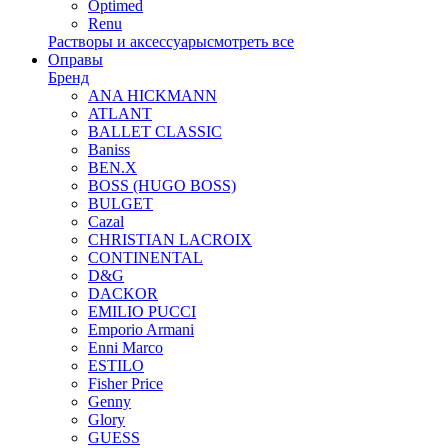
Optimed
Renu
Растворы и аксессуары
смотреть все
Оправы
Бренд
ANA HICKMANN
ATLANT
BALLET CLASSIC
Baniss
BEN.X
BOSS (HUGO BOSS)
BULGET
Cazal
CHRISTIAN LACROIX
CONTINENTAL
D&G
DACKOR
EMILIO PUCCI
Emporio Armani
Enni Marco
ESTILO
Fisher Price
Genny
Glory
GUESS