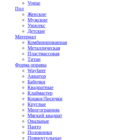
Vogue
Пол
Женские
Мужские
Унисекс
Детские
Материал
Комбинированная
Металлическая
Пластмассовая
Титан
Форма оправы
Wayfarer
Авиатор
Бабочки
Квадратные
Клабмастер
Кошки/Лисички
Круглые
Многогранник
Мягкий квадрат
Овальные
Панто
Половинки
Прямоугольные