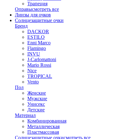
Трапеция
Оправы
смотреть все
Линзы для очков
Солнцезащитные очки
Бренд
DACKOR
ESTILO
Enni Marco
Flamingo
INVU
J-Carlomattoni
Mario Rossi
Nice
TROPICAL
Vento
Пол
Женские
Мужские
Унисекс
Детские
Материал
Комбинированная
Металлическая
Пластмассовая
Солнцезащитные очки
смотреть все