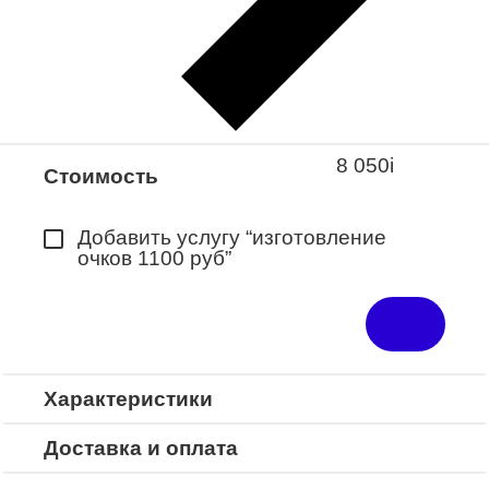
Закажите понравившуюся модель
в ближайший салон “Оптик-Экспресс”.
*Доступно для Республики
Башкортостан
8 050
i
Стоимость
Добавить услугу “изготовление
очков 1100 руб”
Характеристики
Доставка и оплата