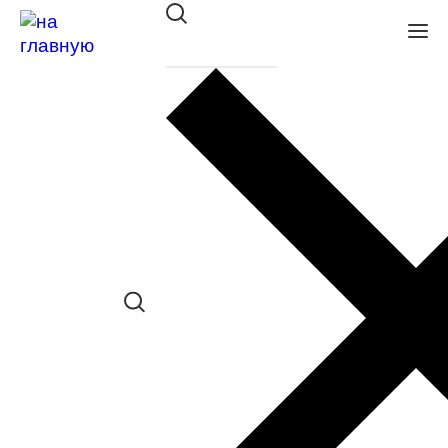
Оправа Megapolis 107 NERO
в наличии (Больше 5 шт.) *наличие
товара в конкретном салоне
необходимо уточнять отдельно
Сравнить товар
Поделиться в соц. сетях:
Заказать примерку