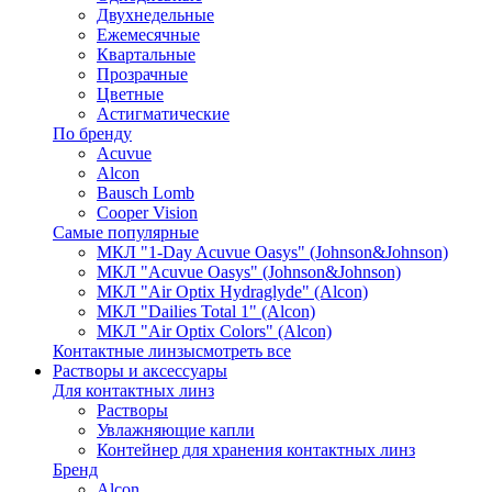
Двухнедельные
Ежемесячные
Квартальные
Прозрачные
Цветные
Астигматические
По бренду
Acuvue
Alcon
Bausch Lomb
Cooper Vision
Самые популярные
МКЛ "1-Day Acuvue Oasys" (Johnson&Johnson)
МКЛ "Acuvue Oasys" (Johnson&Johnson)
МКЛ "Air Optix Hydraglyde" (Alcon)
МКЛ "Dailies Total 1" (Alcon)
МКЛ "Air Optix Colors" (Alcon)
Контактные линзы
смотреть все
Растворы и аксессуары
Для контактных линз
Растворы
Увлажняющие капли
Контейнер для хранения контактных линз
Бренд
Alcon