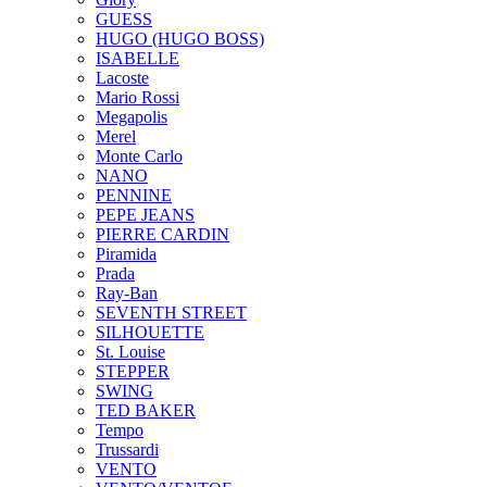
GUESS
HUGO (HUGO BOSS)
ISABELLE
Lacoste
Mario Rossi
Megapolis
Merel
Monte Carlo
NANO
PENNINE
PEPE JEANS
PIERRE CARDIN
Piramida
Prada
Ray-Ban
SEVENTH STREET
SILHOUETTE
St. Louise
STEPPER
SWING
TED BAKER
Tempo
Trussardi
VENTO