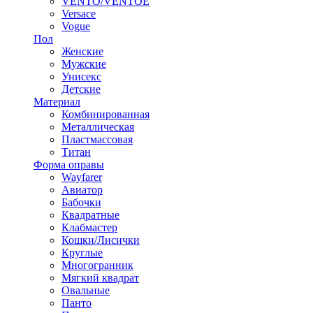
VENTO/VENTOE
Versace
Vogue
Пол
Женские
Мужские
Унисекс
Детские
Материал
Комбинированная
Металлическая
Пластмассовая
Титан
Форма оправы
Wayfarer
Авиатор
Бабочки
Квадратные
Клабмастер
Кошки/Лисички
Круглые
Многогранник
Мягкий квадрат
Овальные
Панто