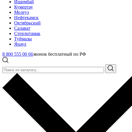
Ишимбай
Кумертау
Мелеуз
Нефтекамск
Октябрьский
Салават
Стерлитамак
Туймазы
Янаул
8 800 555 00 66
звонок бесплатный по РФ