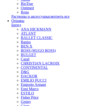
BioTrue
Optimed
Renu
Растворы и аксессуары
смотреть все
Оправы
Бренд
ANA HICKMANN
ATLANT
BALLET CLASSIC
Baniss
BEN.X
BOSS (HUGO BOSS)
BULGET
Cazal
CHRISTIAN LACROIX
CONTINENTAL
D&G
DACKOR
EMILIO PUCCI
Emporio Armani
Enni Marco
ESTILO
Fisher Price
Genny
Glory