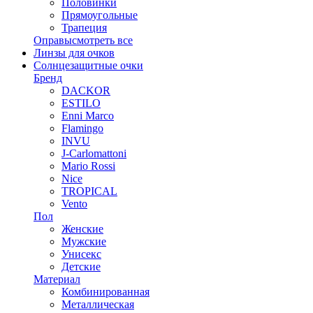
Половинки
Прямоугольные
Трапеция
Оправы
смотреть все
Линзы для очков
Солнцезащитные очки
Бренд
DACKOR
ESTILO
Enni Marco
Flamingo
INVU
J-Carlomattoni
Mario Rossi
Nice
TROPICAL
Vento
Пол
Женские
Мужские
Унисекс
Детские
Материал
Комбинированная
Металлическая