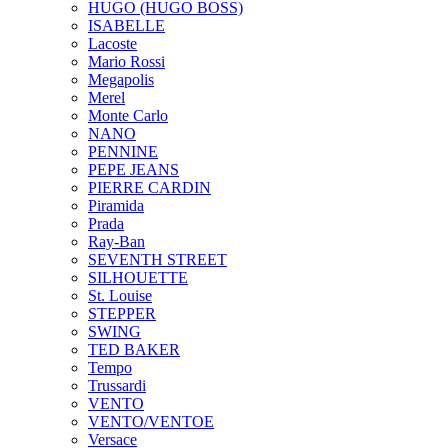
HUGO (HUGO BOSS)
ISABELLE
Lacoste
Mario Rossi
Megapolis
Merel
Monte Carlo
NANO
PENNINE
PEPE JEANS
PIERRE CARDIN
Piramida
Prada
Ray-Ban
SEVENTH STREET
SILHOUETTE
St. Louise
STEPPER
SWING
TED BAKER
Tempo
Trussardi
VENTO
VENTO/VENTOE
Versace