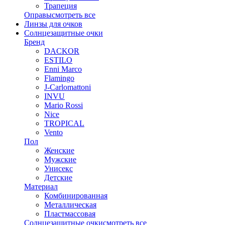
Трапеция
Оправы
смотреть все
Линзы для очков
Солнцезащитные очки
Бренд
DACKOR
ESTILO
Enni Marco
Flamingo
J-Carlomattoni
INVU
Mario Rossi
Nice
TROPICAL
Vento
Пол
Женские
Мужские
Унисекс
Детские
Материал
Комбинированная
Металлическая
Пластмассовая
Солнцезащитные очки
смотреть все