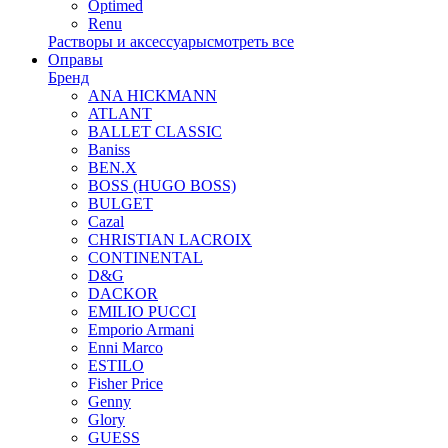
Optimed
Renu
Растворы и аксессуары
смотреть все
Оправы
Бренд
ANA HICKMANN
ATLANT
BALLET CLASSIC
Baniss
BEN.X
BOSS (HUGO BOSS)
BULGET
Cazal
CHRISTIAN LACROIX
CONTINENTAL
D&G
DACKOR
EMILIO PUCCI
Emporio Armani
Enni Marco
ESTILO
Fisher Price
Genny
Glory
GUESS