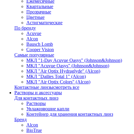
Ежемесячные
Квартальные
Прозрачные
Цветные
Астигматические
По бренду
Acuvue
Alcon
Bausch Lomb
Cooper Vision
Самые популярные
МКЛ "1-Day Acuvue Oasys" (Johnson&Johnson)
МКЛ "Acuvue Oasys" (Johnson&Johnson)
МКЛ "Air Optix Hydraglyde" (Alcon)
МКЛ "Dailies Total 1" (Alcon)
МКЛ "Air Optix Colors" (Alcon)
Контактные линзы
смотреть все
Растворы и аксессуары
Для контактных линз
Растворы
Увлажняющие капли
Контейнер для хранения контактных линз
Бренд
Alcon
BioTrue