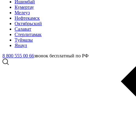
Ишимбай
Кумертау
Мелеуз
Нефтекамск
Октябрьский
Салават
Стерлитамак
Туймазы
Янаул
8 800 555 00 66
звонок бесплатный по РФ