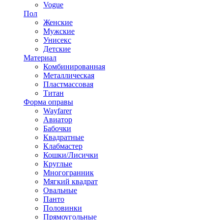
Vogue
Пол
Женские
Мужские
Унисекс
Детские
Материал
Комбинированная
Металлическая
Пластмассовая
Титан
Форма оправы
Wayfarer
Авиатор
Бабочки
Квадратные
Клабмастер
Кошки/Лисички
Круглые
Многогранник
Мягкий квадрат
Овальные
Панто
Половинки
Прямоугольные