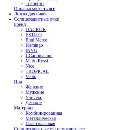
Трапеция
Оправы
смотреть все
Линзы для очков
Солнцезащитные очки
Бренд
DACKOR
ESTILO
Enni Marco
Flamingo
INVU
J-Carlomattoni
Mario Rossi
Nice
TROPICAL
Vento
Пол
Женские
Мужские
Унисекс
Детские
Материал
Комбинированная
Металлическая
Пластмассовая
Солнцезащитные очки
смотреть все