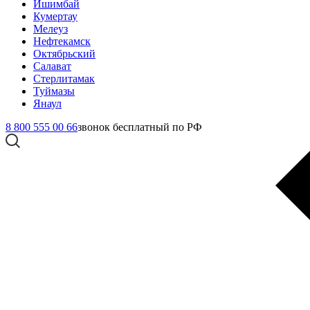
Ишимбай
Кумертау
Мелеуз
Нефтекамск
Октябрьский
Салават
Стерлитамак
Туймазы
Янаул
8 800 555 00 66
звонок бесплатный по РФ