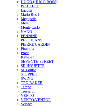
HUGO (HUGO BOSS)
ISABELLE
Lacoste
Mario Rossi
Megapolis
Merel
Monte Carlo
NANO
PENNINE
PEPE JEANS
PIERRE CARDIN
Piramida
Prada
Ray-Ban
SEVENTH STREET
SILHOUETTE
St. Louise
STEPPER
SWING
TED BAKER
Tempo
Trussardi
VENTO
VENTO/VENTOE
Versace