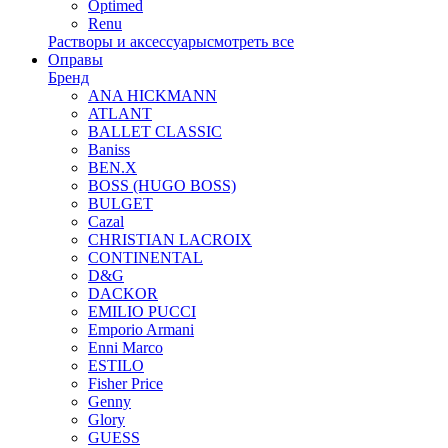
Optimed
Renu
Растворы и аксессуары
смотреть все
Оправы
Бренд
ANA HICKMANN
ATLANT
BALLET CLASSIC
Baniss
BEN.X
BOSS (HUGO BOSS)
BULGET
Cazal
CHRISTIAN LACROIX
CONTINENTAL
D&G
DACKOR
EMILIO PUCCI
Emporio Armani
Enni Marco
ESTILO
Fisher Price
Genny
Glory
GUESS