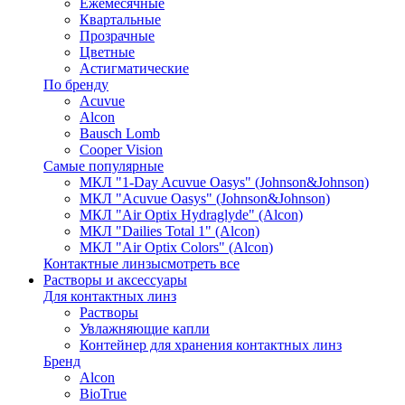
Ежемесячные
Квартальные
Прозрачные
Цветные
Астигматические
По бренду
Acuvue
Alcon
Bausch Lomb
Cooper Vision
Самые популярные
МКЛ "1-Day Acuvue Oasys" (Johnson&Johnson)
МКЛ "Acuvue Oasys" (Johnson&Johnson)
МКЛ "Air Optix Hydraglyde" (Alcon)
МКЛ "Dailies Total 1" (Alcon)
МКЛ "Air Optix Colors" (Alcon)
Контактные линзы
смотреть все
Растворы и аксессуары
Для контактных линз
Растворы
Увлажняющие капли
Контейнер для хранения контактных линз
Бренд
Alcon
BioTrue