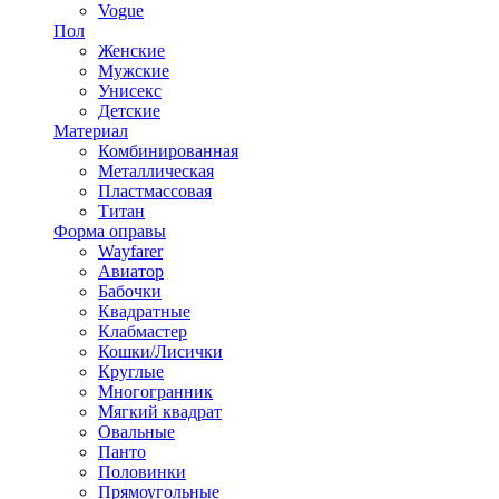
Vogue
Пол
Женские
Мужские
Унисекс
Детские
Материал
Комбинированная
Металлическая
Пластмассовая
Титан
Форма оправы
Wayfarer
Авиатор
Бабочки
Квадратные
Клабмастер
Кошки/Лисички
Круглые
Многогранник
Мягкий квадрат
Овальные
Панто
Половинки
Прямоугольные