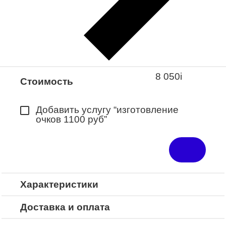
Закажите понравившуюся модель
в ближайший салон “Оптик-Экспресс”.
*Доступно для Республики
Башкортостан
8 050
i
Стоимость
Добавить услугу “изготовление
очков 1100 руб”
Характеристики
Доставка и оплата