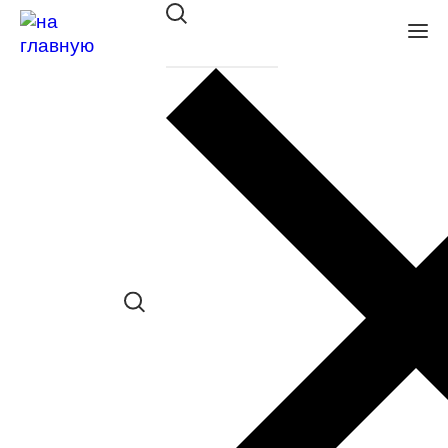
Оправа Megapolis 1407 BLACK
в наличии (Больше 5 шт.) *наличие
товара в конкретном салоне
необходимо уточнять отдельно
Сравнить товар
Поделиться в соц. сетях:
Заказать примерку