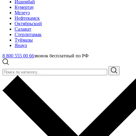
Ишимбай
Кумертау
Мелеуз
Нефтекамск
Октябрьский
Салават
Стерлитамак
Туймазы
Янаул
8 800 555 00 66
звонок бесплатный по РФ