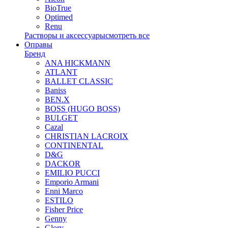
BioTrue
Optimed
Renu
Растворы и аксессуары
смотреть все
Оправы
Бренд
ANA HICKMANN
ATLANT
BALLET CLASSIC
Baniss
BEN.X
BOSS (HUGO BOSS)
BULGET
Cazal
CHRISTIAN LACROIX
CONTINENTAL
D&G
DACKOR
EMILIO PUCCI
Emporio Armani
Enni Marco
ESTILO
Fisher Price
Genny
Glory