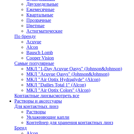
Двухнедельные
Ежемесячные
Квартальные
Прозрачные
Цветные
Астигматические
По бренду
Acuvue
Alcon
Bausch Lomb
Cooper Vision
Самые популярные
МКЛ "1-Day Acuvue Oasys" (Johnson&Johnson)
МКЛ "Acuvue Oasys" (Johnson&Johnson)
МКЛ "Air Optix Hydraglyde" (Alcon)
МКЛ "Dailies Total 1" (Alcon)
МКЛ "Air Optix Colors" (Alcon)
Контактные линзы
смотреть все
Растворы и аксессуары
Для контактных линз
Растворы
Увлажняющие капли
Контейнер для хранения контактных линз
Бренд
Alcon