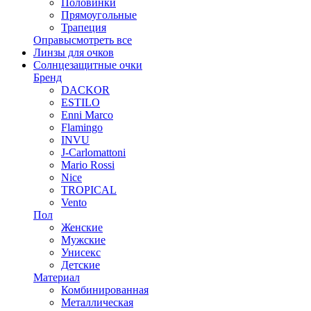
Половинки
Прямоугольные
Трапеция
Оправы
смотреть все
Линзы для очков
Солнцезащитные очки
Бренд
DACKOR
ESTILO
Enni Marco
Flamingo
INVU
J-Carlomattoni
Mario Rossi
Nice
TROPICAL
Vento
Пол
Женские
Мужские
Унисекс
Детские
Материал
Комбинированная
Металлическая