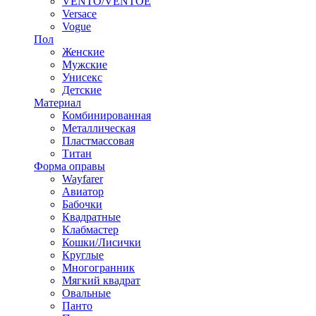
VENTO/VENTOE
Versace
Vogue
Пол
Женские
Мужские
Унисекс
Детские
Материал
Комбинированная
Металлическая
Пластмассовая
Титан
Форма оправы
Wayfarer
Авиатор
Бабочки
Квадратные
Клабмастер
Кошки/Лисички
Круглые
Многогранник
Мягкий квадрат
Овальные
Панто