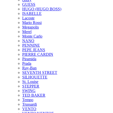
GUESS
HUGO (HUGO BOSS)
ISABELLE
Lacoste
Mario Rossi
Megapolis
Merel
Monte Carlo
NANO
PENNINE
PEPE JEANS
PIERRE CARDIN
Piramida
Prada
Ray-Ban
SEVENTH STREET
SILHOUETTE
St. Louise
STEPPER
SWING
TED BAKER
Tempo
Trussardi
VENTO