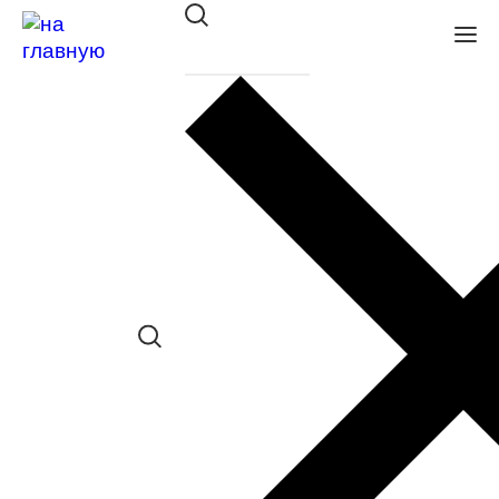
Оправа Megapolis 230 bordo
в наличии (До 5 шт.) *наличие товара в
конкретном салоне необходимо
уточнять отдельно
Сравнить товар
Поделиться в соц. сетях:
Заказать примерку