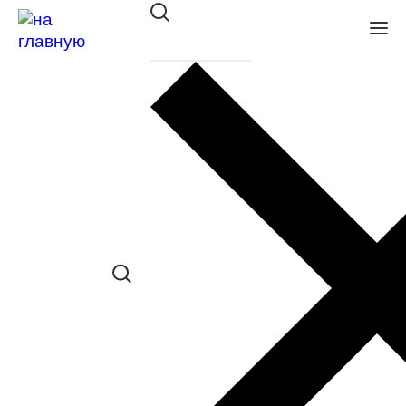
Оправа Megapolis 247 gold
в наличии (До 5 шт.) *наличие товара в
конкретном салоне необходимо
уточнять отдельно
Сравнить товар
Поделиться в соц. сетях:
Заказать примерку