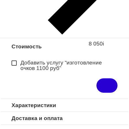
Закажите понравившуюся модель
в ближайший салон “Оптик-Экспресс”.
*Доступно для Республики
Башкортостан
8 050
i
Стоимость
Добавить услугу “изготовление
очков 1100 руб”
Характеристики
Доставка и оплата