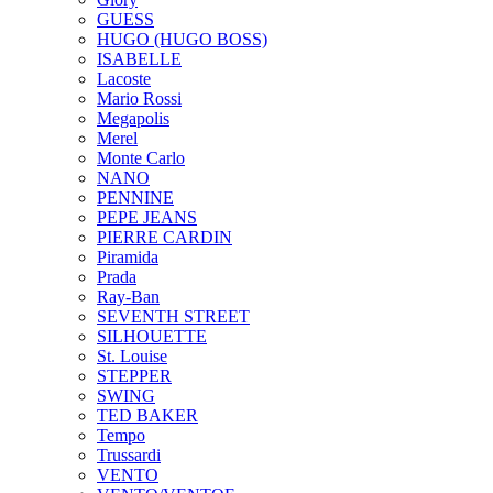
GUESS
HUGO (HUGO BOSS)
ISABELLE
Lacoste
Mario Rossi
Megapolis
Merel
Monte Carlo
NANO
PENNINE
PEPE JEANS
PIERRE CARDIN
Piramida
Prada
Ray-Ban
SEVENTH STREET
SILHOUETTE
St. Louise
STEPPER
SWING
TED BAKER
Tempo
Trussardi
VENTO