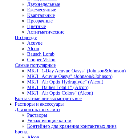
Двухнедельные
Ежемесячные
Квартальные
Прозрачные
Цветные
Астигматические
По бренду
Acuvue
Alcon
Bausch Lomb
Cooper Vision
Самые популярные
МКЛ "1-Day Acuvue Oasys" (Johnson&Johnson)
МКЛ "Acuvue Oasys" (Johnson&Johnson)
МКЛ "Air Optix Hydraglyde" (Alcon)
МКЛ "Dailies Total 1" (Alcon)
МКЛ "Air Optix Colors" (Alcon)
Контактные линзы
смотреть все
Растворы и аксессуары
Для контактных линз
Растворы
Увлажняющие капли
Контейнер для хранения контактных линз
Бренд
Alcon