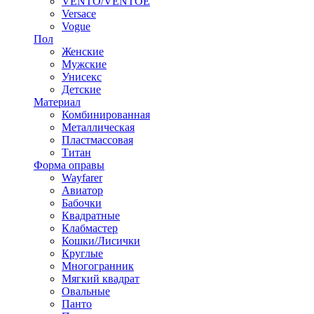
VENTO/VENTOE
Versace
Vogue
Пол
Женские
Мужские
Унисекс
Детские
Материал
Комбинированная
Металлическая
Пластмассовая
Титан
Форма оправы
Wayfarer
Авиатор
Бабочки
Квадратные
Клабмастер
Кошки/Лисички
Круглые
Многогранник
Мягкий квадрат
Овальные
Панто