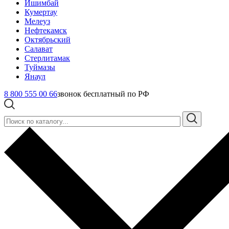
Ишимбай
Кумертау
Мелеуз
Нефтекамск
Октябрьский
Салават
Стерлитамак
Туймазы
Янаул
8 800 555 00 66
звонок бесплатный по РФ