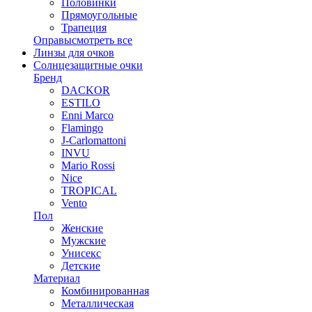
Половинки
Прямоугольные
Трапеция
Оправы
смотреть все
Линзы для очков
Солнцезащитные очки
Бренд
DACKOR
ESTILO
Enni Marco
Flamingo
J-Carlomattoni
INVU
Mario Rossi
Nice
TROPICAL
Vento
Пол
Женские
Мужские
Унисекс
Детские
Материал
Комбинированная
Металлическая