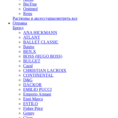
BioTrue
Optimed
Renu
Растворы и аксессуары
смотреть все
Оправы
Бренд
ANA HICKMANN
ATLANT
BALLET CLASSIC
Baniss
BEN.X
BOSS (HUGO BOSS)
BULGET
Cazal
CHRISTIAN LACROIX
CONTINENTAL
D&G
DACKOR
EMILIO PUCCI
Emporio Armani
Enni Marco
ESTILO
Fisher Price
Genny
Glory