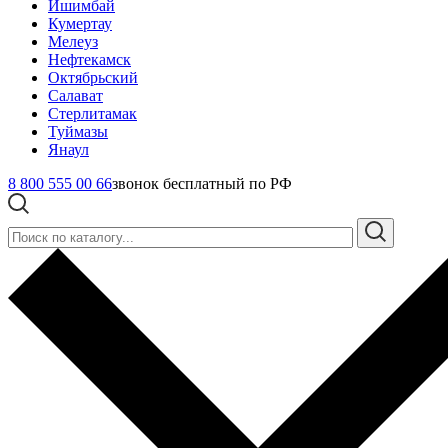
Ишимбай
Кумертау
Мелеуз
Нефтекамск
Октябрьский
Салават
Стерлитамак
Туймазы
Янаул
8 800 555 00 66
звонок бесплатный по РФ