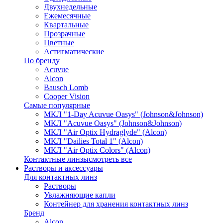
Двухнедельные
Ежемесячные
Квартальные
Прозрачные
Цветные
Астигматические
По бренду
Acuvue
Alcon
Bausch Lomb
Cooper Vision
Самые популярные
МКЛ "1-Day Acuvue Oasys" (Johnson&Johnson)
МКЛ "Acuvue Oasys" (Johnson&Johnson)
МКЛ "Air Optix Hydraglyde" (Alcon)
МКЛ "Dailies Total 1" (Alcon)
МКЛ "Air Optix Colors" (Alcon)
Контактные линзы
смотреть все
Растворы и аксессуары
Для контактных линз
Растворы
Увлажняющие капли
Контейнер для хранения контактных линз
Бренд
Alcon