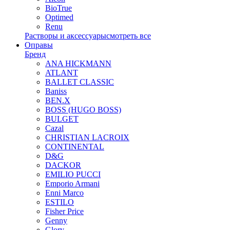
BioTrue
Optimed
Renu
Растворы и аксессуары
смотреть все
Оправы
Бренд
ANA HICKMANN
ATLANT
BALLET CLASSIC
Baniss
BEN.X
BOSS (HUGO BOSS)
BULGET
Cazal
CHRISTIAN LACROIX
CONTINENTAL
D&G
DACKOR
EMILIO PUCCI
Emporio Armani
Enni Marco
ESTILO
Fisher Price
Genny
Glory