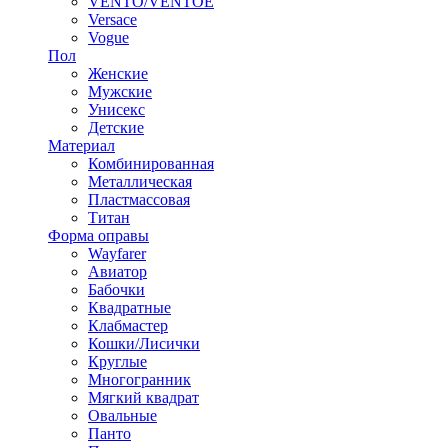
VENTO/VENTOE
Versace
Vogue
Пол
Женские
Мужские
Унисекс
Детские
Материал
Комбинированная
Металлическая
Пластмассовая
Титан
Форма оправы
Wayfarer
Авиатор
Бабочки
Квадратные
Клабмастер
Кошки/Лисички
Круглые
Многогранник
Мягкий квадрат
Овальные
Панто