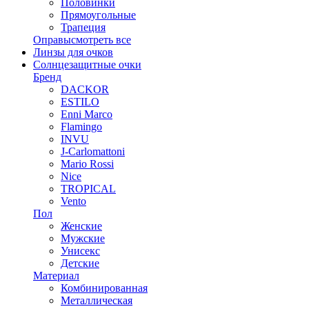
Половинки
Прямоугольные
Трапеция
Оправы
смотреть все
Линзы для очков
Солнцезащитные очки
Бренд
DACKOR
ESTILO
Enni Marco
Flamingo
INVU
J-Carlomattoni
Mario Rossi
Nice
TROPICAL
Vento
Пол
Женские
Мужские
Унисекс
Детские
Материал
Комбинированная
Металлическая