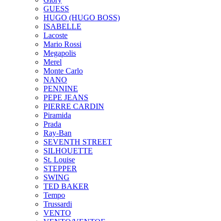
GUESS
HUGO (HUGO BOSS)
ISABELLE
Lacoste
Mario Rossi
Megapolis
Merel
Monte Carlo
NANO
PENNINE
PEPE JEANS
PIERRE CARDIN
Piramida
Prada
Ray-Ban
SEVENTH STREET
SILHOUETTE
St. Louise
STEPPER
SWING
TED BAKER
Tempo
Trussardi
VENTO