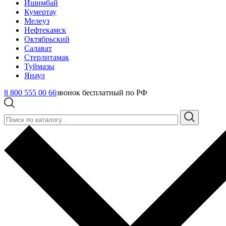
Ишимбай
Кумертау
Мелеуз
Нефтекамск
Октябрьский
Салават
Стерлитамак
Туймазы
Янаул
8 800 555 00 66
звонок бесплатный по РФ