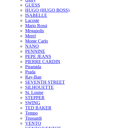
GUESS
HUGO (HUGO BOSS)
ISABELLE
Lacoste
Mario Rossi
Megapolis
Merel
Monte Carlo
NANO
PENNINE
PEPE JEANS
PIERRE CARDIN
Piramida
Prada
Ray-Ban
SEVENTH STREET
SILHOUETTE
St. Louise
STEPPER
SWING
TED BAKER
Tempo
Trussardi
VENTO