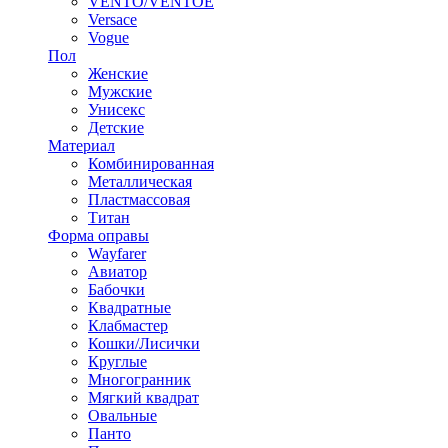
VENTO/VENTOE
Versace
Vogue
Пол
Женские
Мужские
Унисекс
Детские
Материал
Комбинированная
Металлическая
Пластмассовая
Титан
Форма оправы
Wayfarer
Авиатор
Бабочки
Квадратные
Клабмастер
Кошки/Лисички
Круглые
Многогранник
Мягкий квадрат
Овальные
Панто