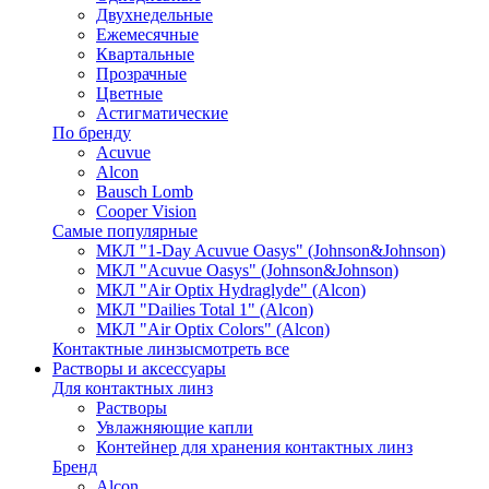
Двухнедельные
Ежемесячные
Квартальные
Прозрачные
Цветные
Астигматические
По бренду
Acuvue
Alcon
Bausch Lomb
Cooper Vision
Самые популярные
МКЛ "1-Day Acuvue Oasys" (Johnson&Johnson)
МКЛ "Acuvue Oasys" (Johnson&Johnson)
МКЛ "Air Optix Hydraglyde" (Alcon)
МКЛ "Dailies Total 1" (Alcon)
МКЛ "Air Optix Colors" (Alcon)
Контактные линзы
смотреть все
Растворы и аксессуары
Для контактных линз
Растворы
Увлажняющие капли
Контейнер для хранения контактных линз
Бренд
Alcon