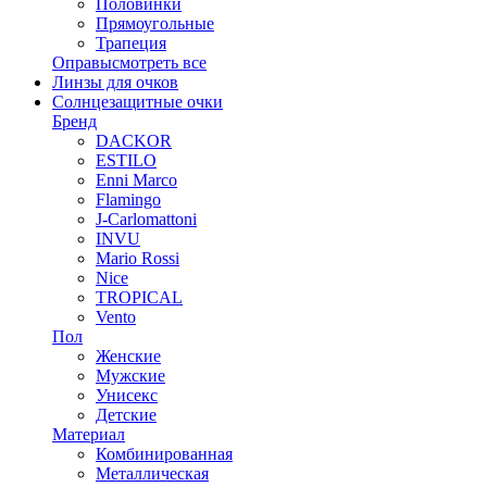
Половинки
Прямоугольные
Трапеция
Оправы
смотреть все
Линзы для очков
Солнцезащитные очки
Бренд
DACKOR
ESTILO
Enni Marco
Flamingo
J-Carlomattoni
INVU
Mario Rossi
Nice
TROPICAL
Vento
Пол
Женские
Мужские
Унисекс
Детские
Материал
Комбинированная
Металлическая