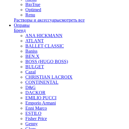
BioTrue
Optimed
Renu
Растворы и аксессуары
смотреть все
Оправы
Бренд
ANA HICKMANN
ATLANT
BALLET CLASSIC
Baniss
BEN.X
BOSS (HUGO BOSS)
BULGET
Cazal
CHRISTIAN LACROIX
CONTINENTAL
D&G
DACKOR
EMILIO PUCCI
Emporio Armani
Enni Marco
ESTILO
Fisher Price
Genny
Glory