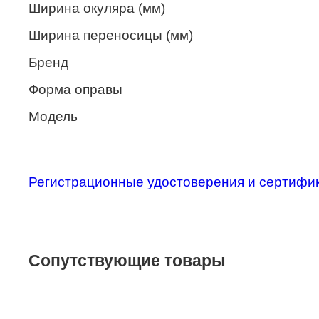
Ширина окуляра (мм)
Merel
Ширина переносицы (мм)
Monte Carlo
Бренд
NANO
Форма оправы
PENNINE
Модель
PEPE JEANS
PIERRE CARDIN
Piramida
Регистрационные удостоверения и сертифи
Prada
Ray-Ban
SEVENTH STREET
Сопутствующие товары
SILHOUETTE
St. Louise