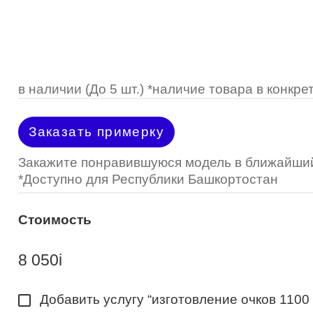
Optimed
Пластмассовая
Пластмассовая
(Johnson&Johnson)
Renu
Титан
 стопперы
Футляры для очков
МКЛ "Air Optix Hydraglyde"
(Alcon)
МКЛ "Dailies Total 1" (Alcon)
в наличии (До 5 шт.) *наличие товара в конк
МКЛ "Air Optix Colors" (Alcon)
Заказать примерку
Закажите понравившуюся модель в ближайший
*Доступно для Республики Башкортостан
Стоимость
8 050
i
Добавить услугу “изготовление очков 1100