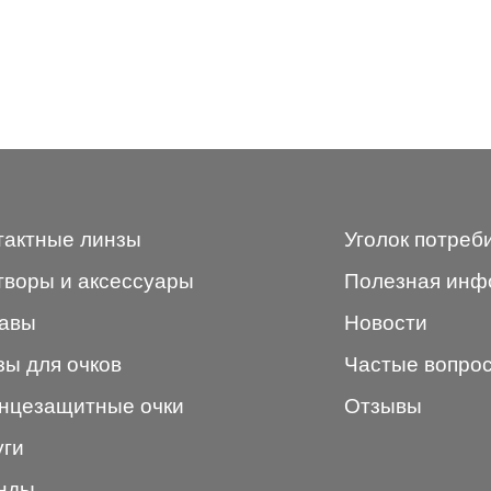
тактные линзы
Уголок потреб
творы и аксессуары
Полезная инф
авы
Новости
зы для очков
Частые вопро
нцезащитные очки
Отзывы
уги
нды