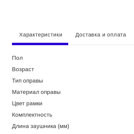
Enni Marco
ESTILO
Fisher Price
Характеристики
Доставка и оплата
Genny
Glory
Пол
GUESS
Возраст
HUGO (HUGO BOSS)
Тип оправы
ISABELLE
Материал оправы
Lacoste
Цвет рамки
Mario Rossi
Комплектность
Megapolis
Длина заушника (мм)