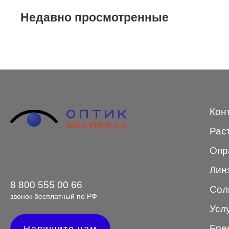
Недавно просмотренные
STEPPER
SWING
TED BAKER
Tempo
Trussardi
Кон
VENTO
Рас
VENTO/VENTOE
Опр
Versace
Лин
Vogue
8 800 555 00 66
Сол
звонок бесплатный по РФ
Усл
Форма оправы
Бре