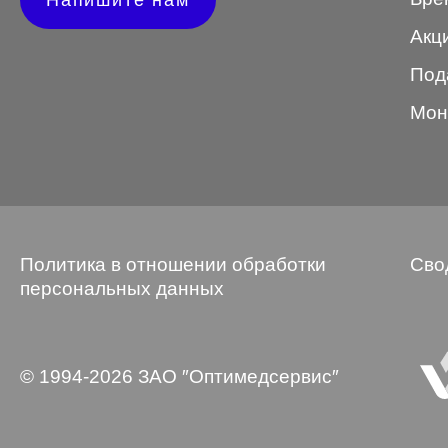
Напишите нам
Wayfarer
Акц
Авиатор
Под
Бабочки
Мон
Квадратные
Клабмастер
Кошки/Лисички
Политика в отношении обработки
Сво
Круглые
персональных данных
Многогранник
Мягкий квадрат
© 1994-2026 ЗАО ″Оптимедсервис″
Овальные
Панто