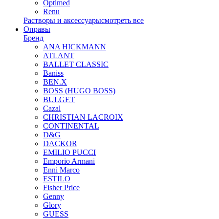
Optimed
Renu
Растворы и аксессуары
смотреть все
Оправы
Бренд
ANA HICKMANN
ATLANT
BALLET CLASSIC
Baniss
BEN.X
BOSS (HUGO BOSS)
BULGET
Cazal
CHRISTIAN LACROIX
CONTINENTAL
D&G
DACKOR
EMILIO PUCCI
Emporio Armani
Enni Marco
ESTILO
Fisher Price
Genny
Glory
GUESS