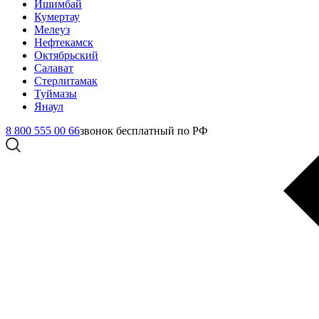
Ишимбай
Кумертау
Мелеуз
Нефтекамск
Октябрьский
Салават
Стерлитамак
Туймазы
Янаул
8 800 555 00 66
звонок бесплатный по РФ