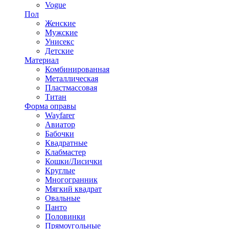
Vogue
Пол
Женские
Мужские
Унисекс
Детские
Материал
Комбинированная
Металлическая
Пластмассовая
Титан
Форма оправы
Wayfarer
Авиатор
Бабочки
Квадратные
Клабмастер
Кошки/Лисички
Круглые
Многогранник
Мягкий квадрат
Овальные
Панто
Половинки
Прямоугольные