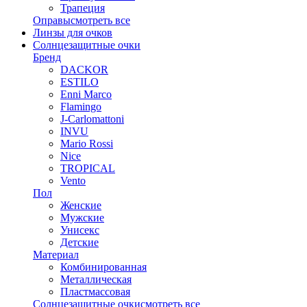
Трапеция
Оправы
смотреть все
Линзы для очков
Солнцезащитные очки
Бренд
DACKOR
ESTILO
Enni Marco
Flamingo
J-Carlomattoni
INVU
Mario Rossi
Nice
TROPICAL
Vento
Пол
Женские
Мужские
Унисекс
Детские
Материал
Комбинированная
Металлическая
Пластмассовая
Солнцезащитные очки
смотреть все