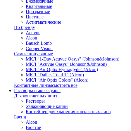
Ежемесячные
Квартальные
Прозрачные
Цветные
Астигматические
По бренду
Acuvue
Alcon
Bausch Lomb
Cooper Vision
Самые популярные
МКЛ "1-Day Acuvue Oasys" (Johnson&Johnson)
МКЛ "Acuvue Oasys" (Johnson&Johnson)
МКЛ "Air Optix Hydraglyde" (Alcon)
МКЛ "Dailies Total 1" (Alcon)
МКЛ "Air Optix Colors" (Alcon)
Контактные линзы
смотреть все
Растворы и аксессуары
Для контактных линз
Растворы
Увлажняющие капли
Контейнер для хранения контактных линз
Бренд
Alcon
BioTrue