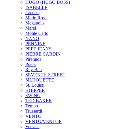
HUGO (HUGO BOSS)
ISABELLE
Lacoste
Mario Rossi
Megapolis
Merel
Monte Carlo
NANO
PENNINE
PEPE JEANS
PIERRE CARDIN
Piramida
Prada
Ray-Ban
SEVENTH STREET
SILHOUETTE
St. Louise
STEPPER
SWING
TED BAKER
Tempo
Trussardi
VENTO
VENTO/VENTOE
Versace